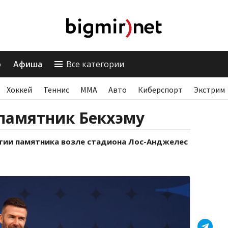
о
Афиша
Все категории
Хоккей
Теннис
ММА
Авто
Киберспорт
Экстрим
 памятник Бекхэму
тии памятника возле стадиона Лос-Анджелес