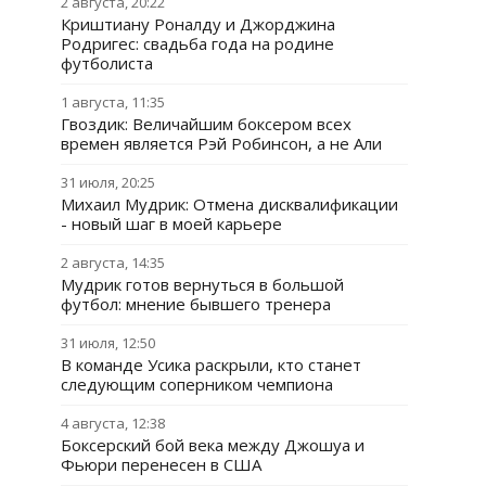
2 августа, 20:22
Криштиану Роналду и Джорджина
Родригес: свадьба года на родине
футболиста
1 августа, 11:35
Гвоздик: Величайшим боксером всех
времен является Рэй Робинсон, а не Али
31 июля, 20:25
Михаил Мудрик: Отмена дисквалификации
- новый шаг в моей карьере
2 августа, 14:35
Мудрик готов вернуться в большой
футбол: мнение бывшего тренера
31 июля, 12:50
В команде Усика раскрыли, кто станет
следующим соперником чемпиона
4 августа, 12:38
Боксерский бой века между Джошуа и
Фьюри перенесен в США