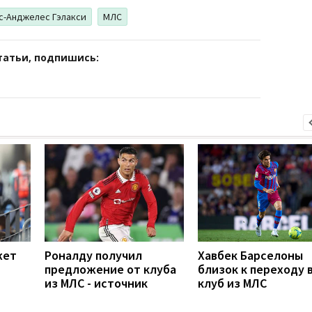
с-Анджелес Гэлакси
МЛС
татьи, подпишись:
жет
Роналду получил
Хавбек Барселоны
предложение от клуба
близок к переходу 
из МЛС - источник
клуб из МЛС