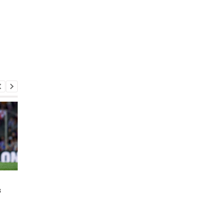
Бэйл забил дебютный
Бывший вингер
в
гол за Лос-Анджелес в
Ювентуса получил
МЛС
предложение от клу
из МЛС