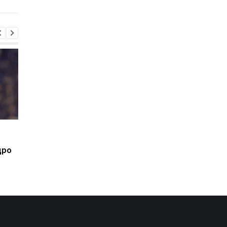
Атака на Стадион: Матч
Ливерпуль готовит 1
УПЛ Черноморец
млн евро за Барколя:
дро
против Колоса
начало переговоров 
перенесен
ПСЖ