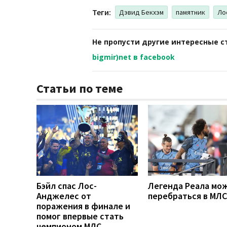
Теги:
Дэвид Бекхэм
памятник
Ло
Не пропусти другие интересные с
bigmir)net в facebook
Статьи по теме
Бэйл спас Лос-
Легенда Реала мо
Анджелес от
перебраться в МЛС
поражения в финале и
помог впервые стать
чемпионом МЛС