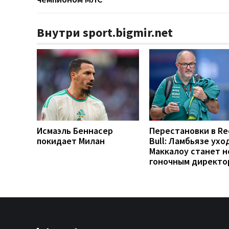
Внутри sport.bigmir.net
Исмаэль Беннасер
Перестановки в Re
покидает Милан
Bull: Ламбьязе ухо
Маккалоу станет 
гоночным директо