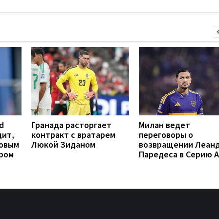
d
Гранада расторгает
Милан ведет
дит,
контракт с вратарем
переговоры о
новым
Люкой Зиданом
возвращении Леан
ром
Паредеса в Серию А