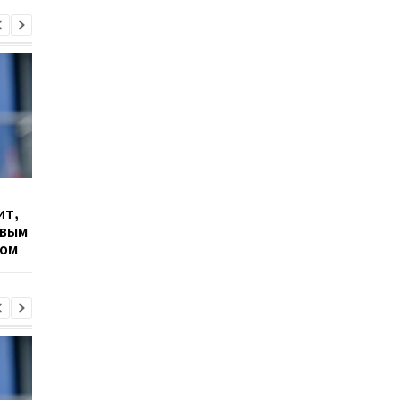
Гранада расторгает
Милан ведет
ит,
контракт с вратарем
переговоры о
овым
Люкой Зиданом
возвращении Леанд
ром
Паредеса в Серию А