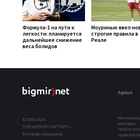
Формула-1 на пути к
Моуринью ввел но
легкости: планируется
строгие правила в
дальнейшее снижение
Реале
веса болидов
Афиша
Материалы,
© 2000-2024,
рекламы.
ТОВ «КЕПРЕЙТ ПАРТНЕРС».
Любое коп
Все права защищены.
правооблад