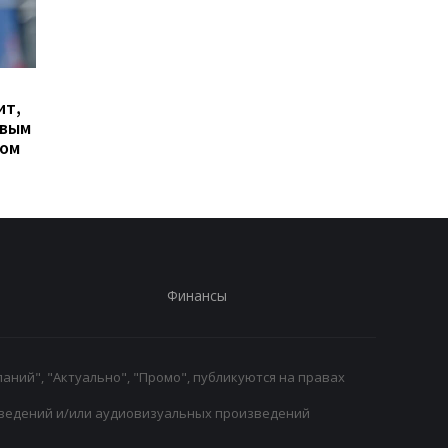
Гранада расторгает
Милан ведет
ит,
контракт с вратарем
переговоры о
овым
Люкой Зиданом
возвращении Леанд
ром
Паредеса в Серию А
Финансы
аний", "Актуально", "Промо", публикуются на правах
ведений и/или аудиовизуальных произведений