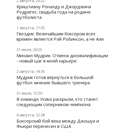
2 августа, 20:22
Криштиану Роналду и Джорджина
Родригес: свадьба года на родине
футболиста
1 августа, 11:35
Гвоздик: Величайшим боксером всех
времен является Рэй Робинсон, а не Али
31 июля, 20:25
Михаил Мудрик: Отмена дисквалификации
- новый шаг в моей карьере
2 августа, 14:35
Мудрик готов вернуться в большой
футбол: мнение бывшего тренера
31 июля, 12:50
В команде Усика раскрыли, кто станет
следующим соперником чемпиона
4 августа, 12:38
Боксерский бой века между Джошуа и
Фьюри перенесен в США