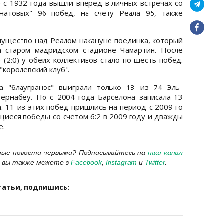
 с 1932 года вышли вперед в личных встречах со
анатовых" 96 побед, на счету Реала 95, также
мущество над Реалом накануне поединка, который
а старом мадридском стадионе Чамартин. После
(2:0) у обеих коллективов стало по шесть побед.
королевский клуб".
а "блаугранос" выиграли только 13 из 74 Эль-
Бернабеу. Но с 2004 года Барселона записала 13
а. 11 из этих побед пришлись на период с 2009-го
щиеся победы со счетом 6:2 в 2009 году и дважды
е.
ные новости первыми? Подписывайтесь на
наш канал
 вы также можете в
Facebook
,
Instagram
и
Twitter
.
татьи, подпишись: