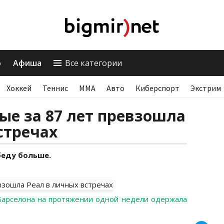
о
Афиша
Все категории
Хоккей
Теннис
ММА
Авто
Киберспорт
Экстрим
ые за 87 лет превзошла
стречах
беду больше.
Барселона на протяжении одной недели одержала