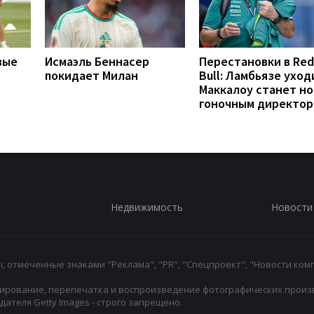
вые
Исмаэль Беннасер
Перестановки в Red
покидает Милан
Bull: Ламбьязе уход
Маккалоу станет н
гоночным директо
Недвижимость
Новости
 отмеченные знаками "Реклама", "PR", "Спецпроект", "Новости комп
ирование, перепечатка и воспроизведение фотографических произ
ателя Getty Images - строго запрещено.