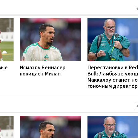
вые
Исмаэль Беннасер
Перестановки в Red
покидает Милан
Bull: Ламбьязе уход
Маккалоу станет н
гоночным директо