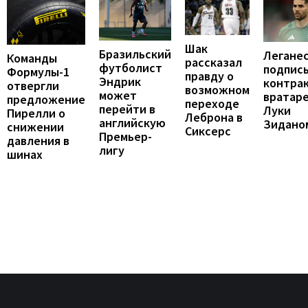
Шак
Бразильский
Легане
Команды
рассказал
футболист
подпис
Формулы-1
правду о
Эндрик
контрак
отвергли
возможном
может
вратар
предложение
переходе
перейти в
Луки
Пирелли о
Леброна в
английскую
Зидано
снижении
Сиксерс
Премьер-
давления в
лигу
шинах