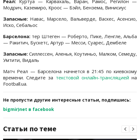
Реал:
Куртуа — Карвахаль, Варан, Рамос, Регилон —
Модрич, Каземиро, Кроос — Бэйл, Бензема, Винисиус
Запасные:
Навас, Марсело, Вальверде, Васкес, Асенсио,
Иско, Себальос
Барселона:
тер Штеген — Роберто, Пике, Ленгле, Альба
— Ракитич, Бускетс, Артур — Месси, Суарес, Дембеле
Запасные:
Силлессен, Аленья, Коутиньо, Малком, Семеду,
Умтити, Видаль
Матч Реал — Барселона начнется в 21:45 по киевскому
времени. Следите за
текстовой онлайн-трансляцией
на
Football.ua.
Не пропусти другие интересные статьи, подпишись:
bigmir)net в facebook
Статьи по теме