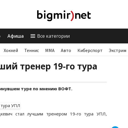
о
Афиша
Все категории
Хоккей
Теннис
ММА
Авто
Киберспорт
Экстрим
ий тренер 19-го тура
инувшем туре по мнению ВОФТ.
цкевич стал лучшим тренером 19-го тура УПЛ,