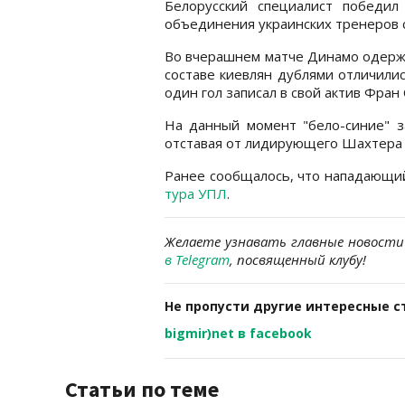
Белорусский специалист победил
объединения украинских тренеров с
Во вчерашнем матче Динамо одер
составе киевлян дублями отличили
один гол записал в свой актив Фран 
На данный момент "бело-синие" з
отставая от лидирующего Шахтера н
Ранее сообщалось, что нападающи
тура УПЛ
.
Желаете узнавать главные новости
в Telegram
, посвященный клубу!
Не пропусти другие интересные с
bigmir)net в facebook
Статьи по теме