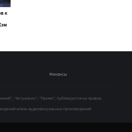
в к
Левый Берег и Кудровка
Буковина и Оболонь
не определили
завершили матч
Хэм
победителя
второго тура УПЛ
ничьей
Финансы
аний", "Актуально", "Промо", публикуются на правах
ведений и/или аудиовизуальных произведений