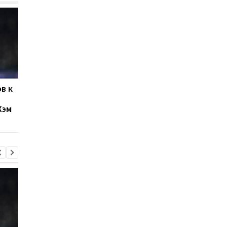
в к
Левый Берег и Кудровка
Буковина и Оболонь
не определили
завершили матч
Хэм
победителя
второго тура УПЛ
ничьей