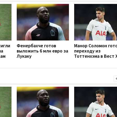
тигли
Фенербахче готов
Манор Соломон гото
на
выложить 6 млн евро за
переходу из
рам
Лукаку
Тоттенхэма в Вест 