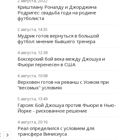
2 августа, 20:22
Криштиану Роналду и Джорджина
Родригес: свадьба года на родине
футболиста
2 августа, 14:35
Мудрик готов вернуться в большой
футбол: мнение бывшего тренера
4 августа, 12:38
Боксерский бой века между Джошуа и
Фьюри перенесен в США
6 августа, 10:08
Верховен готов на реванш с Усиком при
"весомых" условиях
5 августа, 13:49
Гарсия: Бой Джошуа против Фьюри в Нью-
Йорке - рискованное решение
4 августа, 20:16
Реал определился с условием для
трансфера Винисиуса