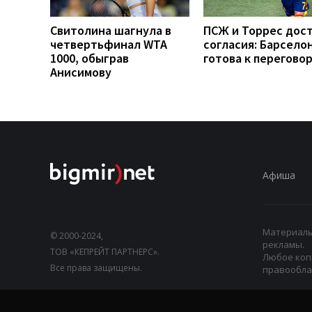
Свитолина шагнула в
ПСЖ и Торрес дос
четвертьфинал WTA
согласия: Барсело
1000, обыграв
готова к перегово
Анисимову
Афиша
Материалы,
© 2000-2024,
рекламы.
ТОВ «КЕПРЕЙТ ПАРТНЕРС».
Любое коп
Все права защищены.
правооблад