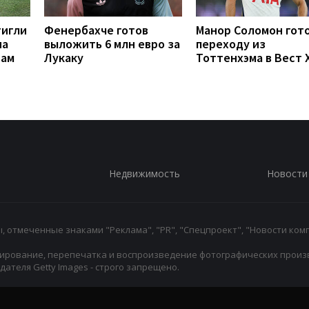
тигли
Фенербахче готов
Манор Соломон гото
на
выложить 6 млн евро за
переходу из
рам
Лукаку
Тоттенхэма в Вест 
Недвижимость
Новости
 отмеченные знаками "Реклама", "PR", "Спецпроект", "Новости комп
ирование, перепечатка и воспроизведение фотографических произ
ателя Getty Images - строго запрещено.