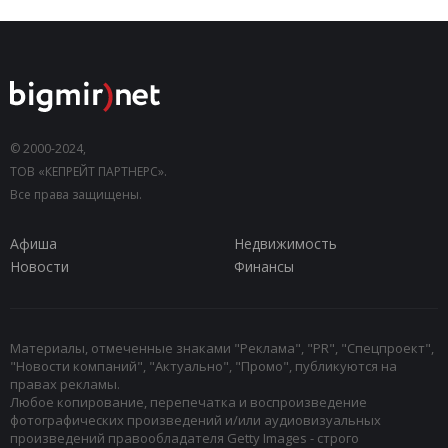
© 2000-2024,
ТОВ «КЕПРЕЙТ ПАРТНЕРС».
Все права защищены.
Афиша
Недвижимость
Новости
Финансы
Материалы, отмеченные знаками "Реклама", "PR", "Спецпроект",
"Новости компаний", "Актуально", "Промо", публикуются на
правах рекламы.
Любое копирование, перепечатка и воспроизведение
фотографических произведений и/или аудиовизуальных
произведений правообладателя Getty Images - строго