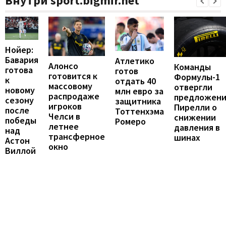
Внутри sport.bigmir.net
Нойер:
Бавария
Атлетико
Алонсо
Команды
готова
готов
готовится к
Формулы-1
к
отдать 40
массовому
отвергли
новому
млн евро за
распродаже
предложен
сезону
защитника
игроков
Пирелли о
после
Тоттенхэма
Челси в
снижении
победы
Ромеро
летнее
давления в
над
трансферное
шинах
Астон
окно
Виллой