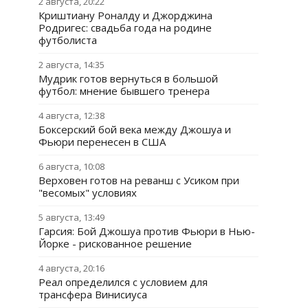
2 августа, 20:22
Криштиану Роналду и Джорджина
Родригес: свадьба года на родине
футболиста
2 августа, 14:35
Мудрик готов вернуться в большой
футбол: мнение бывшего тренера
4 августа, 12:38
Боксерский бой века между Джошуа и
Фьюри перенесен в США
6 августа, 10:08
Верховен готов на реванш с Усиком при
"весомых" условиях
5 августа, 13:49
Гарсия: Бой Джошуа против Фьюри в Нью-
Йорке - рискованное решение
4 августа, 20:16
Реал определился с условием для
трансфера Винисиуса