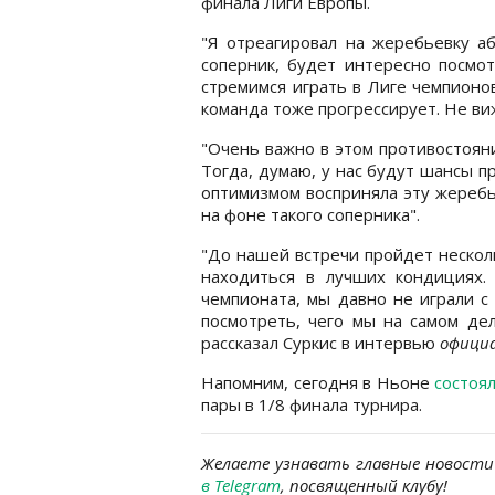
финала Лиги Европы.
"Я отреагировал на жеребьевку а
соперник, будет интересно посмот
стремимся играть в Лиге чемпионов
команда тоже прогрессирует. Не ви
"Очень важно в этом противостояни
Тогда, думаю, у нас будут шансы п
оптимизмом восприняла эту жеребь
на фоне такого соперника".
"До нашей встречи пройдет нескол
находиться в лучших кондициях.
чемпионата, мы давно не играли с
посмотреть, чего мы на самом дел
рассказал Суркис в интервью
офици
Напомним, сегодня в Ньоне
состоя
пары в 1/8 финала турнира.
Желаете узнавать главные новости
в Telegram
, посвященный клубу!