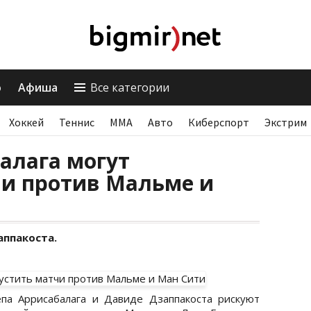
о
Афиша
Все категории
Хоккей
Теннис
ММА
Авто
Киберспорт
Экстрим
алага могут
чи против Мальме и
ппакоста.
па Аррисабалага и Давиде Дзаппакоста рискуют