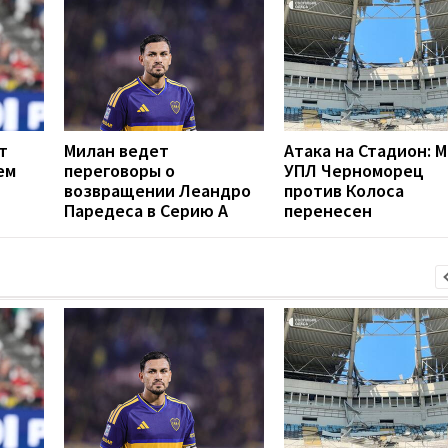
т
Милан ведет
Атака на Стадион: 
ем
переговоры о
УПЛ Черноморец
возвращении Леандро
против Колоса
Паредеса в Серию А
перенесен