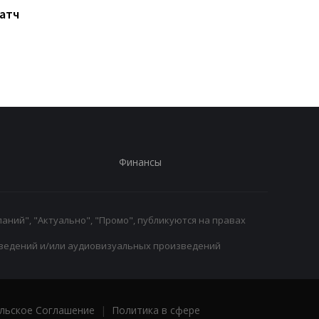
Матч
Ливерпуль готовит 115
Россия атакует Одес
млн евро за Барколя:
Стадион Черноморе
начало переговоров с
поврежден, есть
ПСЖ
пострадавшие
Финансы
аний", "Актуально", "Промо", публикуются на правах
ведений и/или аудиовизуальных произведений
льское Соглашение
|
Политика в сфере