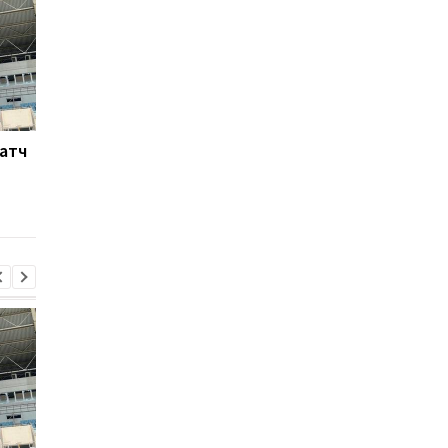
Матч
Ливерпуль готовит 115
Россия атакует Одес
млн евро за Барколя:
Стадион Черноморе
начало переговоров с
поврежден, есть
ПСЖ
пострадавшие