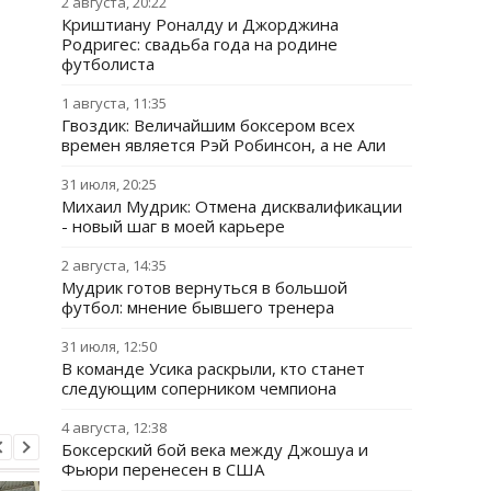
2 августа, 20:22
Криштиану Роналду и Джорджина
Родригес: свадьба года на родине
футболиста
1 августа, 11:35
Гвоздик: Величайшим боксером всех
времен является Рэй Робинсон, а не Али
31 июля, 20:25
Михаил Мудрик: Отмена дисквалификации
- новый шаг в моей карьере
2 августа, 14:35
Мудрик готов вернуться в большой
футбол: мнение бывшего тренера
31 июля, 12:50
В команде Усика раскрыли, кто станет
следующим соперником чемпиона
4 августа, 12:38
Боксерский бой века между Джошуа и
Фьюри перенесен в США