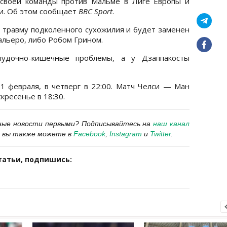
 своей команды против Мальме в Лиге Европы и
ги. Об этом сообщает
BBC Sport
.
л травму подколенного сухожилия и будет заменен
альеро, либо Робом Грином.
удочно-кишечные проблемы, а у Дзаппакосты
 февраля, в четверг в 22:00. Матч Челси — Ман
кресенье в 18:30.
ные новости первыми? Подписывайтесь на
наш канал
 вы также можете в
Facebook
,
Instagram
и
Twitter
.
татьи, подпишись: