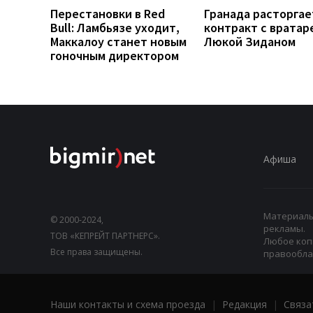
Перестановки в Red
Гранада расторгае
Bull: Ламбьязе уходит,
контракт с вратар
Маккалоу станет новым
Люкой Зиданом
гоночным директором
Афиша
Материалы,
© 2000-2024,
рекламы.
ТОВ «КЕПРЕЙТ ПАРТНЕРС».
Любое коп
Все права защищены.
правооблад
Наши контакты и схема проезда
|
Редакция
|
Связа