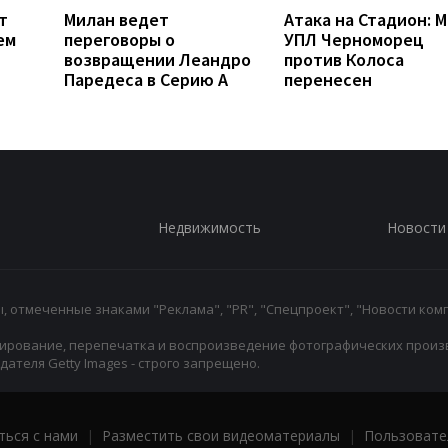
т
Милан ведет
Атака на Стадион: 
ем
переговоры о
УПЛ Черноморец
возвращении Леандро
против Колоса
Паредеса в Серию А
перенесен
Недвижимость
Новости
 отмеченные знаками "Реклама", "PR", "Спецпроект", "Новости комп
ирование, перепечатка и воспроизведение фотографических произ
ателя Getty Images - строго запрещено.
ться с нами
|
Разместить свои видеоматериалы
|
Пользовате