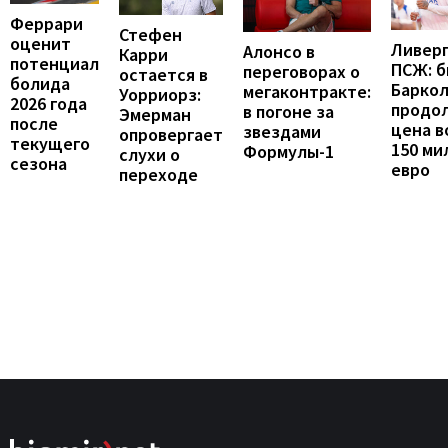
Феррари
Стефен
оценит
Ливерп
Алонсо в
Карри
потенциал
ПСЖ: б
переговорах о
остается в
болида
Барко
мегаконтракте:
Уорриорз:
2026 года
продо
в погоне за
Эмерман
после
цена в
звездами
опровергает
текущего
150 ми
Формулы-1
слухи о
сезона
евро
переходе