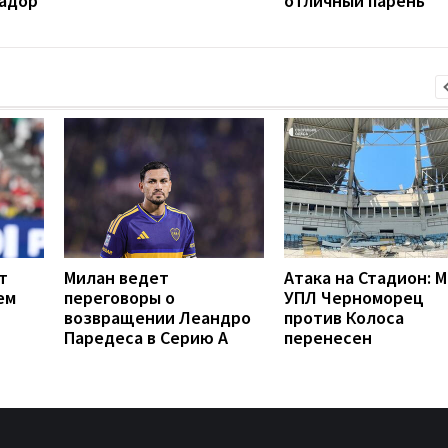
вадор
отличный парень
т
Милан ведет
Атака на Стадион: 
ем
переговоры о
УПЛ Черноморец
возвращении Леандро
против Колоса
Паредеса в Серию А
перенесен