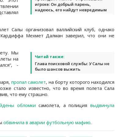
игроке: Он добрый парень,
твлении
надеюсь, его найдут невредимым
ставлял
лет Салы организовал валлийский клуб, однако
 Кардиффа Мехмет Далман заверил, что они не
ету. Мы
Читай также:
илеты на
Глава поисковой службы: У Салы не
лся“, -
было шансов выжить
варя,
пропал самолет
, на борту которого находился
озже стало известно, что во время полета Сала
явив, что ему страшно.
йдены обломки
самолета, а полиция
выдвинула
лы
обвинила в аварии футбольную мафию
.