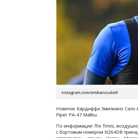
instagram.com/emilianosala9/
Новичок Кардиффа Эмилиано Сало в
Piper PA-47 Malibu.
По информации
The Times
, воздушн
с бортовым номером N264DB прина
известному агенту Уилли Маккэ