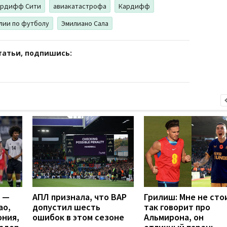
ардифф Сити
авиакатастрофа
Кардифф
лии по футболу
Эмилиано Сала
татьи, подпишись:
я —
АПЛ признала, что ВАР
Грилиш: Мне не сто
ао,
допустил шесть
так говорит про
ония,
ошибок в этом сезоне
Альмирона, он