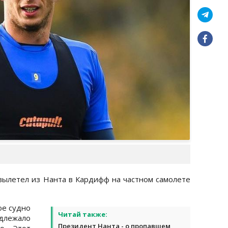
ылетел из Нанта в Кардифф на частном самолете
ое судно
Читай также:
длежало
Президент Нанта - о пропавшем
ю. Этот