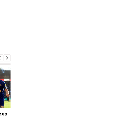
ило
Гвардиола продлил
Вингер Манчестер
контракт с Манчестер
Юнайтед хочет
Сити
покинуть клуб на