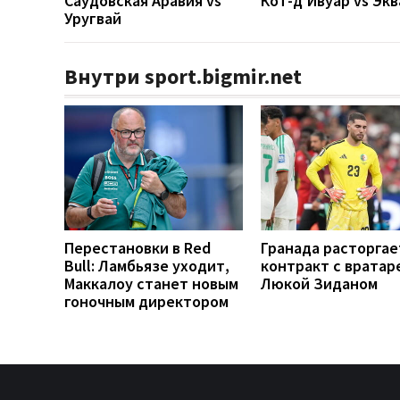
Саудовская Аравия vs
Кот-д’Ивуар vs Эк
Уругвай
Внутри sport.bigmir.net
Перестановки в Red
Гранада расторгае
Bull: Ламбьязе уходит,
контракт с вратар
Маккалоу станет новым
Люкой Зиданом
гоночным директором