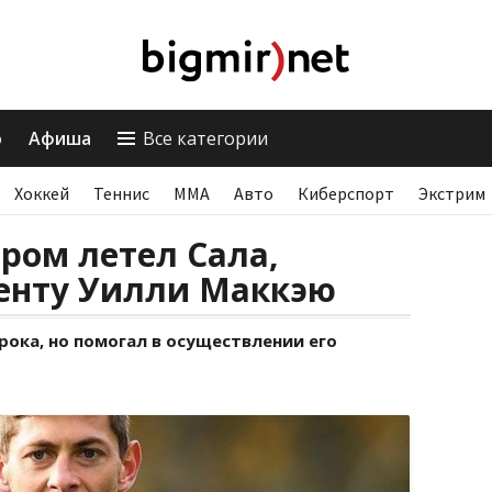
о
Афиша
Все категории
Хоккей
Теннис
ММА
Авто
Киберспорт
Экстрим
ором летел Сала,
енту Уилли Маккэю
рока, но помогал в осуществлении его