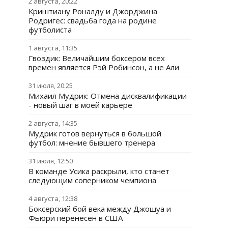
2 августа, 20:22
Криштиану Роналду и Джорджина
Родригес: свадьба года на родине
футболиста
1 августа, 11:35
Гвоздик: Величайшим боксером всех
времен является Рэй Робинсон, а не Али
31 июля, 20:25
Михаил Мудрик: Отмена дисквалификации
- новый шаг в моей карьере
2 августа, 14:35
Мудрик готов вернуться в большой
футбол: мнение бывшего тренера
31 июля, 12:50
В команде Усика раскрыли, кто станет
следующим соперником чемпиона
4 августа, 12:38
Боксерский бой века между Джошуа и
Фьюри перенесен в США