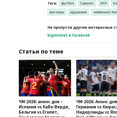
Теги:
футбол
Самолет
АПЛ
К
вне игры
крушение
чемпионат Анг
Не пропусти другие интересные с
bigmir)net в facebook
Статьи по теме
ЧМ-2026: анонс дня –
ЧМ-2026: Анонс дн
Испания vs Кабо-Верде,
Германия vs Кюрас
Бельгия vs Египет,
Нидерланды vs Яп