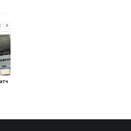
постоянной основе
Матч
Ливерпуль готовит 115
Россия атакует Одес
млн евро за Барколя:
Стадион Черноморе
начало переговоров с
поврежден, есть
ПСЖ
пострадавшие