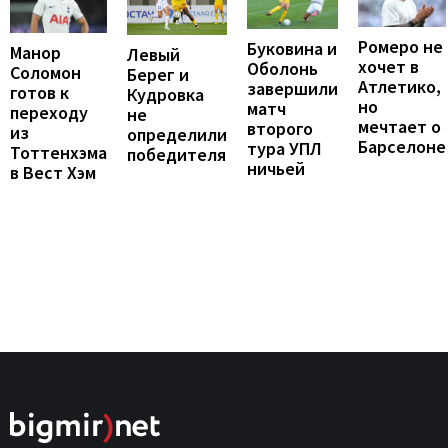
Ромеро не
Буковина и
Манор
Левый
хочет в
Оболонь
Соломон
Берег и
Атлетико,
завершили
готов к
Кудровка
но
матч
переходу
не
мечтает о
второго
из
определили
Барселоне
тура УПЛ
Тоттенхэма
победителя
ничьей
в Вест Хэм