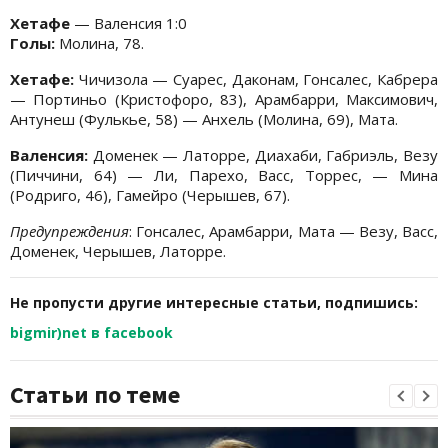
Хетафе
— Валенсия 1:0
Голы:
Молина, 78.
Хетафе:
Чичизола — Суарес, Даконам, Гонсалес, Кабрера
— Портиньо (Кристофоро, 83), Арамбарри, Максимович,
Антунеш (Фулькье, 58) — Анхель (Молина, 69), Мата.
Валенсия:
Доменек — Латорре, Диахаби, Габриэль, Везу
(Пиччини, 64) — Ли, Парехо, Васс, Торрес, — Мина
(Родриго, 46), Гамейро (Черышев, 67).
Предупреждения
: Гонсалес, Арамбарри, Мата — Везу, Васс,
Доменек, Черышев, Латорре.
Не пропусти другие интересные статьи, подпишись:
bigmir)net в facebook
Статьи по теме