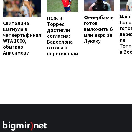
Мано
Фенербахче
ПСЖ и
Соло
готов
Свитолина
Торрес
гото
выложить 6
шагнула в
достигли
пере
млн евро за
четвертьфинал
согласия:
из
Лукаку
WTA 1000,
Барселона
Тотт
обыграв
готова к
в Ве
Анисимову
переговорам