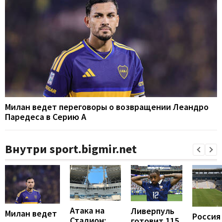
Милан ведет переговоры о возвращении Леандро
Паредеса в Серию А
Внутри sport.bigmir.net
Атака на
Ливерпуль
Милан ведет
Россия
Стадион:
готовит 115