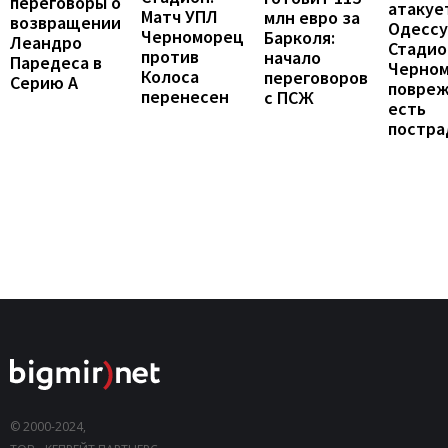
переговоры о
атакуе
Матч УПЛ
млн евро за
возвращении
Одессу
Черноморец
Барколя:
Леандро
Стадио
против
начало
Паредеса в
Черно
Колоса
переговоров
Серию А
повреж
перенесен
с ПСЖ
есть
постра
© 2000-2024,