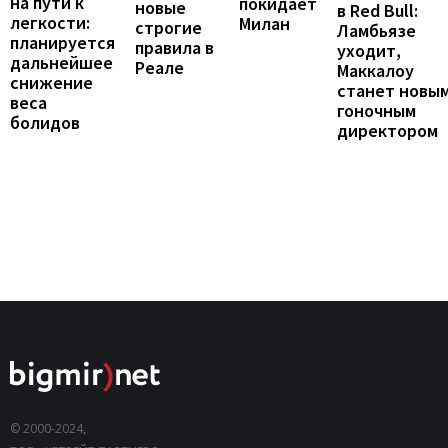
на пути к
покидает
новые
в Red Bull:
легкости:
Милан
строгие
Ламбьязе
планируется
правила в
уходит,
дальнейшее
Реале
Маккалоу
снижение
станет новы
веса
гоночным
болидов
директором
© 2000-2024,