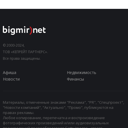
© 2000-2024,
ТОВ «КЕПРЕЙТ ПАРТНЕРС».
Все права защищены.
Афиша
Недвижимость
Новости
Финансы
Материалы, отмеченные знаками "Реклама", "PR", "Спецпроект",
"Новости компаний", "Актуально", "Промо", публикуются на
правах рекламы.
Любое копирование, перепечатка и воспроизведение
фотографических произведений и/или аудиовизуальных
произведений правообладателя Getty Images - строго