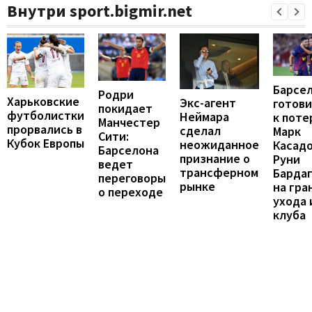
Внутри sport.bigmir.net
Барсе
Родри
Харьковские
Экс-агент
готови
покидает
футболистки
Неймара
к поте
Манчестер
прорвались в
сделал
Марк
Сити:
Кубок Европы
неожиданное
Касадо
Барселона
признание о
Руни
ведет
трансферном
Барда
переговоры
рынке
на гра
о переходе
ухода 
клуба