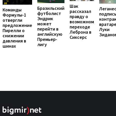
Шак
Бразильский
Легане
Команды
рассказал
футболист
подпис
Формулы-1
правду о
Эндрик
контрак
отвергли
возможном
может
вратар
предложение
переходе
перейти в
Луки
Пирелли о
Леброна в
английскую
Зидано
снижении
Сиксерс
Премьер-
давления в
лигу
шинах