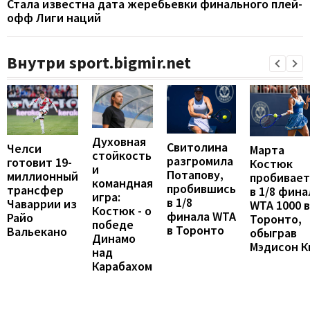
Стала известна дата жеребьевки финального плей-
офф Лиги наций
Внутри sport.bigmir.net
Духовная
Свитолина
Челси
Марта
стойкость
разгромила
готовит 19-
Костюк
и
Потапову,
миллионный
пробивает
командная
пробившись
трансфер
в 1/8 фина
игра:
в 1/8
Чаваррии из
WTA 1000 в
Костюк - о
финала WTA
Райо
Торонто,
победе
в Торонто
Вальекано
обыграв
Динамо
Мэдисон К
над
Карабахом