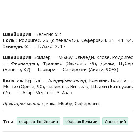
Швейцария
- Бельгия 5:2
Голы:
Родригес, 26 (с пенальти), Сеферович, 31, 44, 84,
Эльведи, 62 — Т. Азар, 2, 17
Швейцария:
Зоммер — Мбабу, Эльведи, Клозе, Родригес
— Фернандеш, Фройлер (Закария, 79), Джака, Цубер
(Бенито, 87) — Шакири — Сеферович (Айети, 90+3)
Бельгия:
Куртуа — Альдервейрельд, Компани, Бойята —
Менье (Ориги, 90), Тилеманс, Витсель, Шадли (Батшуайи,
65) — Т. Азар, Мертенс, Э. Азар
Предупреждения:
Джака, Мбабу, Сеферович.
Теги:
сборная Швейцарии
сборная Бельгии
Лига наций