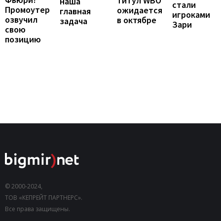
титул WBO
наша
стали
Промоутер
ожидается
главная
игроками
озвучил
в октябре
задача
Зари
свою
позицию
© 2000-2024,
ТОВ «КЕПРЕЙТ ПАРТНЕРС».
Все права защищены.