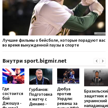
Лучшие фильмы о бейсболе, которые порадуют вас
во время вынужденной паузы в спорте
Внутри sport.bigmir.net
Где
Дюбуа
Гурбанов:
Бразильски
состоится
против
Подготовка
защитник и
бой
Уордли:
к матчу с
украинский
Джошуа -
реванш за
Динамо -
нападающи
Фьюри?