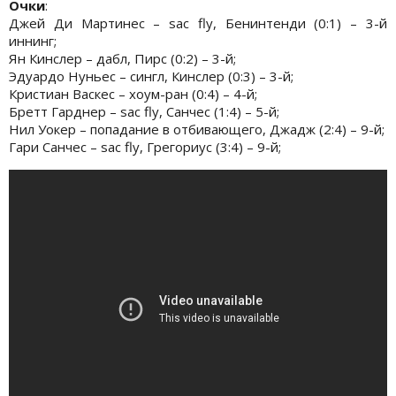
Очки
:
Джей Ди Мартинес – sac fly, Бенинтенди (0:1) – 3-й
иннинг;
Ян Кинслер – дабл, Пирс (0:2) – 3-й;
Эдуардо Нуньес – сингл, Кинслер (0:3) – 3-й;
Кристиан Васкес – хоум-ран (0:4) – 4-й;
Бретт Гарднер – sac fly, Санчес (1:4) – 5-й;
Нил Уокер – попадание в отбивающего, Джадж (2:4) – 9-й;
Гари Санчес – sac fly, Грегориус (3:4) – 9-й;