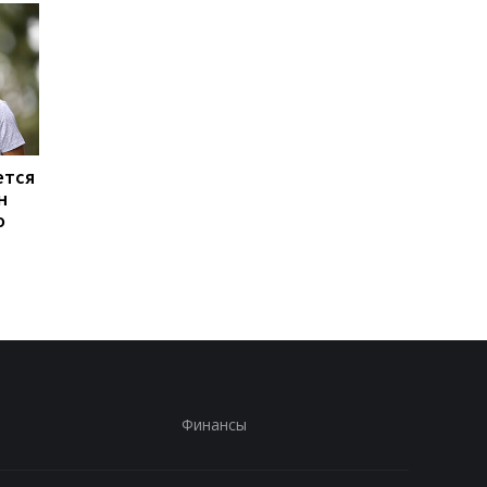
ется
Алонсо в переговорах о
Ливерпуль и ПСЖ: би
н
мегаконтракте: в
за Барколя
о
погоне за звездами
продолжается, цена
Формулы-1
вопроса - 150
миллионов евро
Финансы