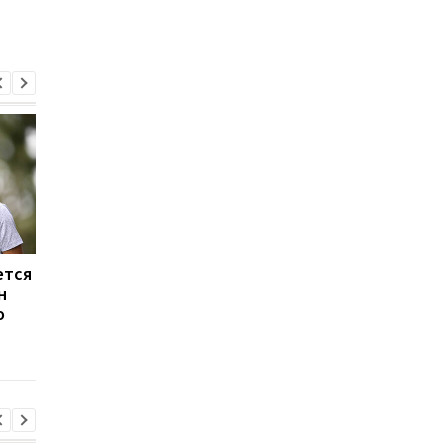
ется
Алонсо в переговорах о
Ливерпуль и ПСЖ: би
н
мегаконтракте: в
за Барколя
о
погоне за звездами
продолжается, цена
Формулы-1
вопроса - 150
миллионов евро