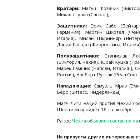
Вратари
: Матуш Козачик (Виктор
Михал Шулла (Слован);
Защитники:
Эрик Сабо (Бейтар
Германия), Мартин Шкртел (Фен
Италия), Милан Шкриньяр (Интер
Давид Ганцко (Фиорентина, Италия)
Полузащитники:
Станислав Ло
(Виктория, Чехия), Юрай Куцка (Тра
Марек Гамшик (Наполи, Италия ), О
Россия), Альберт Руснак (Реал Солт
Нападающие:
Самуэль Мраз (Эмпо
Беро (Витесс, Нидерланды).
Матч Лиги наций против Чехии сос
Швецией пройдет 16-го октября.
Ранее
Чехия объявила состав на ма
Не пропусти другие интересные с