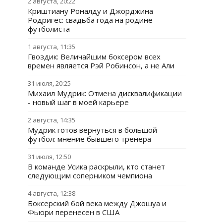
2 августа, 20:22
Криштиану Роналду и Джорджина
Родригес: свадьба года на родине
футболиста
1 августа, 11:35
Гвоздик: Величайшим боксером всех
времен является Рэй Робинсон, а не Али
31 июля, 20:25
Михаил Мудрик: Отмена дисквалификации
- новый шаг в моей карьере
2 августа, 14:35
Мудрик готов вернуться в большой
футбол: мнение бывшего тренера
31 июля, 12:50
В команде Усика раскрыли, кто станет
следующим соперником чемпиона
4 августа, 12:38
Боксерский бой века между Джошуа и
Фьюри перенесен в США