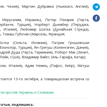
ия, Чехия), Мартин Дубравка (Ньюкасл, Англия),
 Иерусалим, Израиль), Петер Пекарик (Герта,
ербахче, Турция), Норберт Дьембер (Перуджа,
, Италия), Любомир Шатка (Дунайская Стреда),
, Томаш Губочан (Марсель, Франция;
ботка (Сельта, Испания), Патрик Грошовськи
бзонспор, Турция), Ян Грегуш (Копенгаген, Дания),
ндрей Дуда (Герта, Германия), Роберт Мак (Зенит,
-Лейк, США), Владимир Вайсс (Аль-Гарафа, Катар);
ли, Италия), Адам Немец (Пафос, Кипр), Матуш
тоится 13-го октября, а товарищеская встреча со
тчи против Украины и Словакии
.
татьи, подпишись: