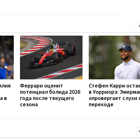
илия
Феррари оценит
Стефен Карри оста
потенциал болида 2026
в Уорриорз: Эмерма
а в
года после текущего
опровергает слухи 
сезона
переходе