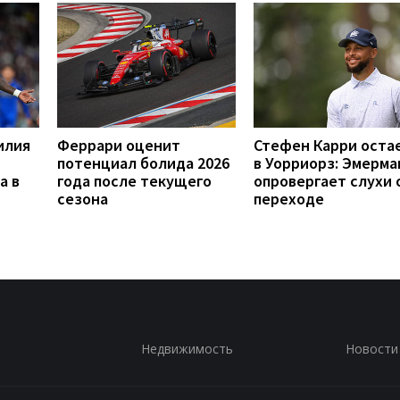
илия
Феррари оценит
Стефен Карри оста
потенциал болида 2026
в Уорриорз: Эмерма
а в
года после текущего
опровергает слухи 
сезона
переходе
Недвижимость
Новости