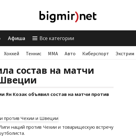
о
Афиша
Все категории
Хоккей
Теннис
ММА
Авто
Киберспорт
Экстрим
ла состав на матчи
 Швеции
и Ян Козак объявил состав на матчи против
 Лиги наций против Чехии и товарищескую встречу
утболиста.