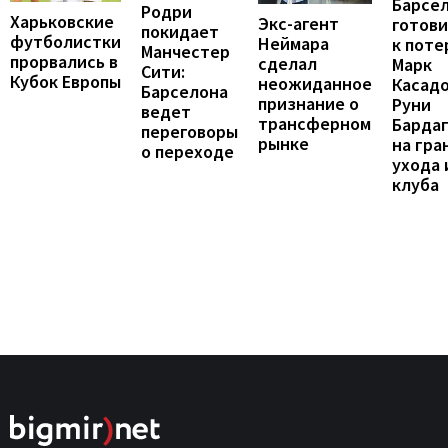
Барсе
Родри
Харьковские
Экс-агент
готови
покидает
футболистки
Неймара
к поте
Манчестер
прорвались в
сделал
Марк
Сити:
Кубок Европы
неожиданное
Касадо
Барселона
признание о
Руни
ведет
трансферном
Барда
переговоры
рынке
на гра
о переходе
ухода 
клуба