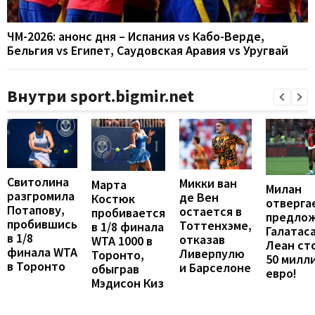
ЧМ-2026: анонс дня – Испания vs Кабо-Верде,
Бельгия vs Египет, Саудовская Аравия vs Уругвай
Внутри sport.bigmir.net
Свитолина
Микки ван
Марта
Милан
разгромила
де Вен
Костюк
отверга
Потапову,
остается в
пробивается
предло
пробившись
Тоттенхэме,
в 1/8 финала
Галатаса
в 1/8
отказав
WTA 1000 в
Леан ст
финала WTA
Ливерпулю
Торонто,
50 милл
в Торонто
и Барселоне
обыграв
евро!
Мэдисон Киз