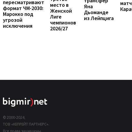
трансфер
пересматривают
матч
место в
Яна
формат ЧМ-2030:
Кара
Женской
Дьоманде
Марокко под
Лиге
из Лейпцига
угрозой
чемпионов
исключения
2026/27
© 2000-2024,
ТОВ «КЕПРЕЙТ ПАРТНЕРС».
Все права защищены.