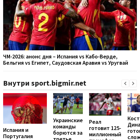
ЧМ-2026: анонс дня – Испания vs Кабо-Верде,
Бельгия vs Египет, Саудовская Аравия vs Уругвай
Внутри sport.bigmir.net
Кост
Украинские
Реал
Дин
команды
готовит 125-
Испания и
гото
борются за
миллионный
Португалия
сло
третье