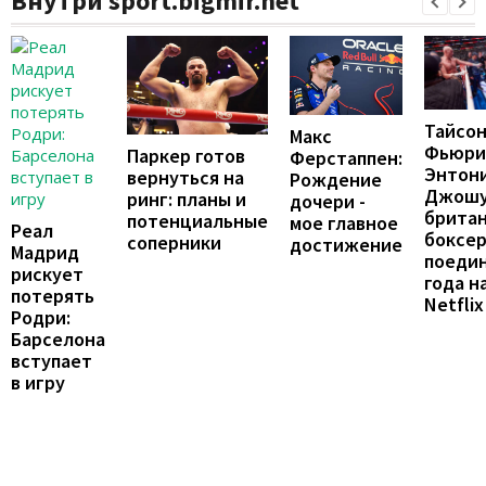
Внутри sport.bigmir.net
Тайсо
Макс
Фьюри
Паркер готов
Ферстаппен:
Энтон
вернуться на
Рождение
Джошу
ринг: планы и
дочери -
брита
потенциальные
мое главное
Реал
боксе
соперники
достижение
Мадрид
поеди
рискует
года н
потерять
Netflix
Родри:
Барселона
вступает
в игру