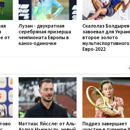
ная
Лузан - двукратная
Скалолаз Болдырев
а
серебряная призерша
завоевал для Украи
е от
чемпионата Европы в
второе золото
каноэ-одиночке
мультиспортивного
Евро-2022
отово
Маттиас Яйссле: от Аль-
Подрез завершает
с
Ахли к Ньюкаслу, новый
участие в турнире 