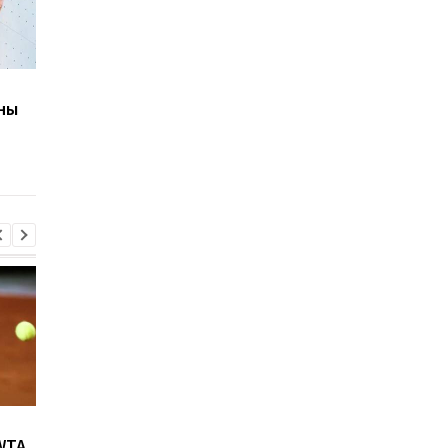
Финал женского
Монзуль рассудит
ны
Евро-2022 установил
финал женского
рекорд посещаемости в
чемпионата Европы
истории чемпионатов
Европы
Возвращение Мудрика в
Джозеф Паркер:
WTA
Челси: Алонсо радует
отмена