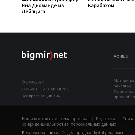
Яна Дьоманде из
Карабахом
Лейпцига
Афиша
Материалы,
© 2000-2024,
рекламы.
ТОВ «КЕПРЕЙТ ПАРТНЕРС».
Любое коп
Все права защищены.
правооблад
Наши контакты и схема проезда
|
Редакция
|
Связа
конфиденциальности и персональных данных
Реклама на сайте:
Отдел продаж digital рекламы