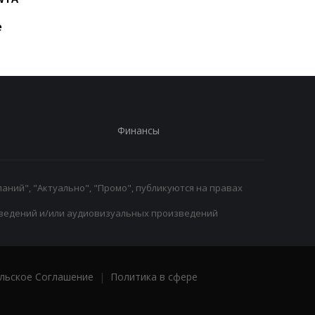
восторг и поддержка
дисквалификации и
е
возвращение на рин
Финансы
аний", "Актуально", "Промо", публикуются на правах
ведений и/или аудиовизуальных произведений
льское Соглашение
|
Политика в сфере