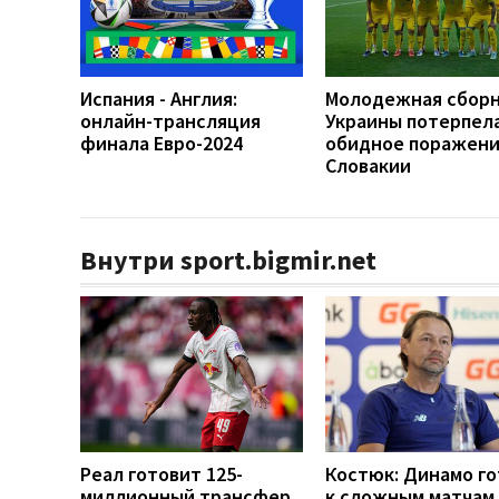
Испания - Англия:
Молодежная сбор
онлайн-трансляция
Украины потерпел
финала Евро-2024
обидное поражени
Словакии
Внутри sport.bigmir.net
Реал готовит 125-
Костюк: Динамо г
миллионный трансфер
к сложным матчам 