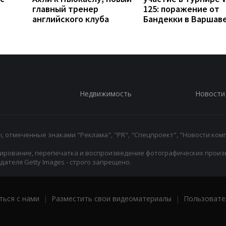
главный тренер
125: поражение от
английского клуба
Бандекки в Варшав
Недвижимость
Новости
 отмеченные знаками "Реклама", "PR", "Спецпроект", "Новости комп
ирование, перепечатка и воспроизведение фотографических произ
ателя Getty Images - строго запрещено.
ться с нами
|
Разместить свои видеоматериалы
|
Пользовате