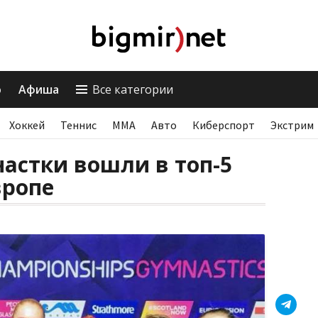
о
Афиша
Все категории
Хоккей
Теннис
ММА
Авто
Киберспорт
Экстрим
астки вошли в топ-5
вропе