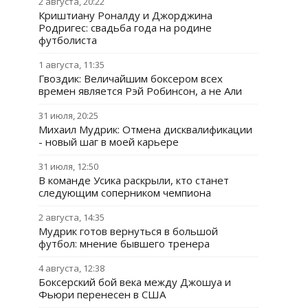
2 августа, 20:22
Криштиану Роналду и Джорджина
Родригес: свадьба года на родине
футболиста
1 августа, 11:35
Гвоздик: Величайшим боксером всех
времен является Рэй Робинсон, а не Али
31 июля, 20:25
Михаил Мудрик: Отмена дисквалификации
- новый шаг в моей карьере
31 июля, 12:50
В команде Усика раскрыли, кто станет
следующим соперником чемпиона
2 августа, 14:35
Мудрик готов вернуться в большой
футбол: мнение бывшего тренера
4 августа, 12:38
Боксерский бой века между Джошуа и
Фьюри перенесен в США