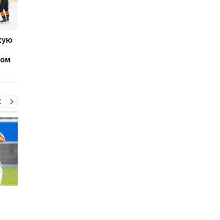
хую
УХЛ: Донбасс обыграл
Матч лидеров
Белый Барс, Львы взяли
чемпионата Украины
ном
реванш у Волков
хоккею отметился
массовой дракой
Родри покидает
Экс-агент Неймара
Манчестер Сити:
сделал неожиданно
Барселона ведет
признание о