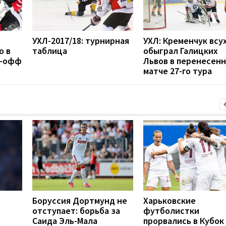
УХЛ-2017/18: турнирная
УХЛ: Кременчук всу
о в
таблица
обыграл Галицких
й-офф
Львов в перенесен
матче 27-го тура
Боруссия Дортмунд не
Харьковские
отступает: борьба за
футболистки
Саида Эль-Мала
прорвались в Кубок