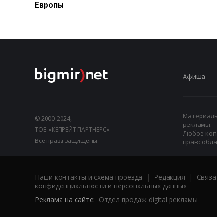
Европы
Афиша
Материалы,
© 2000-2024,
рекламы.
ТОВ «КЕПРЕЙТ ПАРТНЕРС».
Любое коп
Все права защищены.
правооблад
Наши контакты и схема проезда
|
Редакция
|
Связа
конфиденциальности и персональных данных
Реклама на сайте:
Отдел продаж digital рекламы