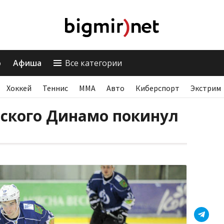
о
Афиша
Все категории
Хоккей
Теннис
ММА
Авто
Киберспорт
Экстрим
вского Динамо покинул