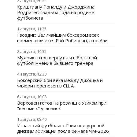
2 августа, 20:22
Криштиану Роналду и Джорджина
Родригес: свадьба года на родине
футболиста
1 августа, 11:35
Гвоздик: Величайшим боксером всех
времен является Рэй Робинсон, а не Али
2 августа, 14:35
Мудрик готов вернуться в большой
футбол: мнение бывшего тренера
4 августа, 12:38
Боксерский бой века между Джошуа и
Фьюри перенесен в США
6 августа, 10:08
Верховен готов на реванш с Усиком при
"весомых" условиях
1 августа, 08:40
Испанский футболист Гави под угрозой
дисквалификации после финала ЧМ-2026