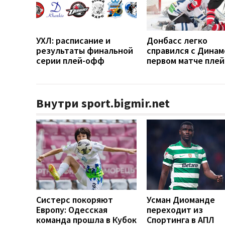
УХЛ: расписание и
Донбасс легко
результаты финальной
справился с Динам
серии плей-офф
первом матче пле
Внутри sport.bigmir.net
Систерс покоряют
Усман Диоманде
Европу: Одесская
переходит из
команда прошла в Кубок
Спортинга в АПЛ