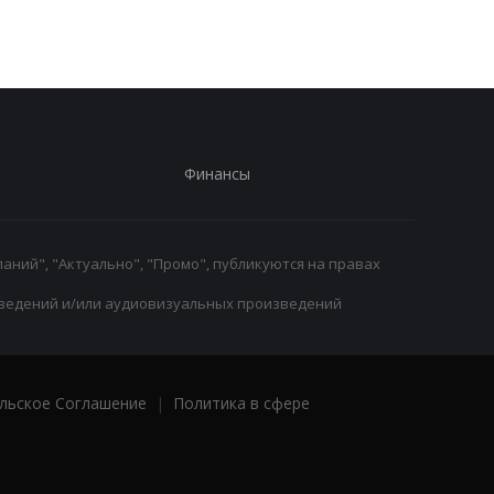
переговоры о переходе
трансферном рынке
Финансы
аний", "Актуально", "Промо", публикуются на правах
ведений и/или аудиовизуальных произведений
льское Соглашение
|
Политика в сфере