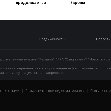
продолжается
Европы
Недвижимость
Новости
 отмеченные знаками "Реклама", "PR", "Спецпроект", "Новости комп
ирование, перепечатка и воспроизведение фотографических произ
ателя Getty Images - строго запрещено.
ться с нами
|
Разместить свои видеоматериалы
|
Пользовате