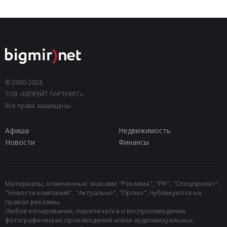
© 2000-2024,
ТОВ «КЕПРЕЙТ ПАРТНЕРС».
Все права защищены.
Афиша
Недвижимость
Новости
Финансы
Материалы, отмеченные знаками "Реклама", "PR", "Спецпроект",
"Новости компаний", "Актуально", "Промо", публикуются на
правах рекламы.
Любое копирование, перепечатка и воспроизведение
фотографических произведений и/или аудиовизуальных