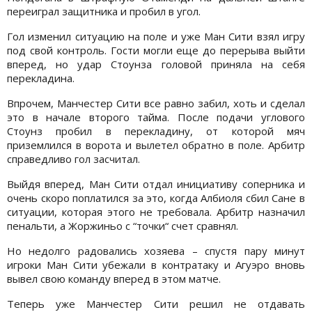
переиграл защитника и пробил в угол.
Гол изменил ситуацию на поле и уже Ман Сити взял игру
под свой контроль. Гости могли еще до перерыва выйти
вперед, но удар Стоунза головой приняла на себя
перекладина.
Впрочем, Манчестер Сити все равно забил, хоть и сделал
это в начале второго тайма. После подачи углового
Стоунз пробил в перекладину, от которой мяч
приземлился в ворота и вылетел обратно в поле. Арбитр
справедливо гол засчитал.
Выйдя вперед, Ман Сити отдал инициативу соперника и
очень скоро поплатился за это, когда Албиоля сбил Сане в
ситуации, которая этого не требовала. Арбитр назначил
пенальти, а Жоржиньо с “точки“ счет сравнял.
Но недолго радовались хозяева – спустя пару минут
игроки Ман Сити убежали в контратаку и Агуэро вновь
вывел свою команду вперед в этом матче.
Теперь уже Манчестер Сити решил не отдавать