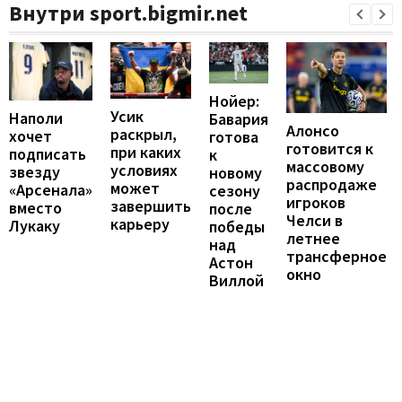
Внутри sport.bigmir.net
Нойер:
Усик
Наполи
Бавария
Алонсо
раскрыл,
хочет
готова
готовится к
при каких
подписать
к
массовому
условиях
звезду
новому
распродаже
может
«Арсенала»
сезону
игроков
завершить
вместо
после
Челси в
карьеру
Лукаку
победы
летнее
над
трансферное
Астон
окно
Виллой