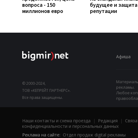
вопроса - 150
будущее и защита
миллионов евро
репутации
Афиша
Материалы,
© 2000-2024,
рекламы.
ТОВ «КЕПРЕЙТ ПАРТНЕРС».
Любое коп
Все права защищены.
правооблад
Наши контакты и схема проезда
|
Редакция
|
Связа
конфиденциальности и персональных данных
Реклама на сайте:
Отдел продаж digital рекламы