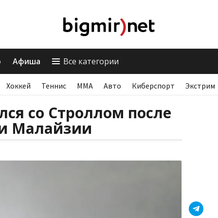
о
Афиша
Все категории
Хоккей
Теннис
ММА
Авто
Киберспорт
Экстрим
лся со Строллом после
и Малайзии