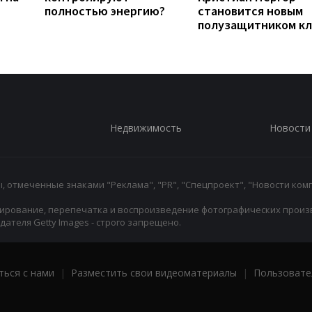
полностью энергию?
становится новым
полузащитником кл
Недвижимость
Новости
 отмеченные знаками "Реклама", "PR", "Спецпроект", "Новости комп
ирование, перепечатка и воспроизведение фотографических произ
ателя Getty Images - строго запрещено.
ться с нами
|
Разместить свои видеоматериалы
|
Пользовате