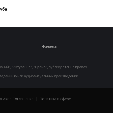
уба
Финансы
аний", "Актуально", "Промо", публикуются на правах
ведений и/или аудиовизуальных произведений
льское Соглашение
|
Политика в сфере