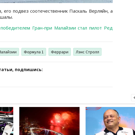
, его подвез соотечественник Паскаль Верляйн, а
ршалы.
о
победителем Гран-при Малайзии стал пилот Ред
Малайзии
Формула 1
Феррари
Лэнс Стролл
татьи, подпишись: