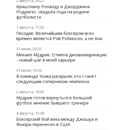
2 августа, 20:22
Криштиану Роналду и Джорджина
Родригес: свадьба года на родине
футболиста
1 августа, 11:35
Гвоздик: Величайшим боксером всех
времен является Рэй Робинсон, а не Али
31 июля, 20:25
Михаил Мудрик: Отмена дисквалификации
- новый шаг в моей карьере
31 июля, 12:50
В команде Усика раскрыли, кто станет
следующим соперником чемпиона
2 августа, 14:35
Мудрик готов вернуться в большой
футбол: мнение бывшего тренера
4 августа, 12:38
Боксерский бой века между Джошуа и
Фьюри перенесен в США