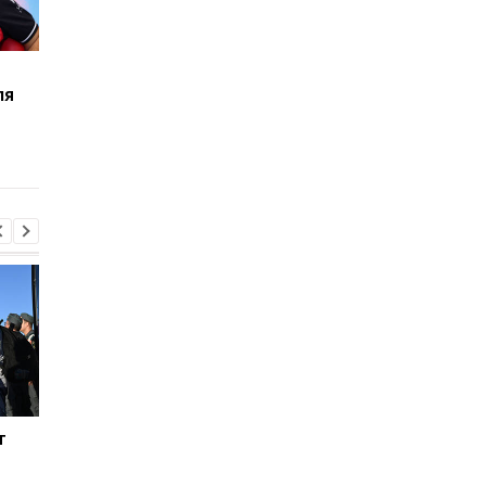
Хэмилтон: Сложно было
"Это будет бомба":
ля
наблюдать за
руководитель Хаас
доминированием
проговорился о новы
Ферстаппена
моторах Феррари
т
Верховен готов на
Инфантино на грани
реванш с Усиком при
отставки: должност
"весомых" условиях
под угрозой