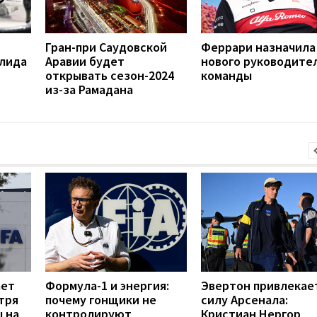
Гран-при Саудовской
Феррари назначила
олида
Аравии будет
нового руководите
открывать сезон-2024
команды
из-за Рамадана
ает
Формула-1 и энергия:
Эвертон привлекае
тря
почему гонщики не
силу Арсенала:
ы на
контролируют
Кристиан Нергор