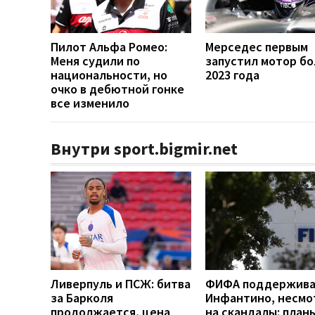
Пилот Альфа Ромео:
Мерседес первым
Меня судили по
запустил мотор б
национальности, но
2023 года
очко в дебютной гонке
все изменило
Внутри sport.bigmir.net
Ливерпуль и ПСЖ: битва
ФИФА поддержив
за Барколя
Инфантино, несмо
продолжается, цена
на скандалы: план