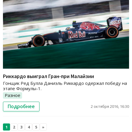
Риккардо выиграл Гран-при Малайзии
Гонщик Ред Булла Даниэль Риккардо одержал победу на
этапе Формулы-1.
Разное
Подробнее
2 октября 2016, 16:30
1
2
3
4
5
»