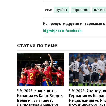
Теги:
футбол
Барселона
видео г
Не пропусти другие интересные с
bigmir)net в facebook
Статьи по теме
ЧМ-2026: анонс дня –
ЧМ-2026: Анонс дн
Испания vs Кабо-Верде,
Германия vs Кюрас
Бельгия vs Египет,
Нидерланды vs Яп
Саудовская Аравия vs
Кот-д’Ивуар vs Эк