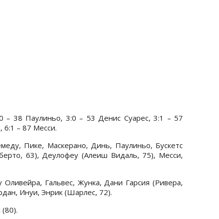
:0 – 38 Паулиньо, 3:0 – 53 Денис Суарес, 3:1 – 57
, 6:1 – 87 Месси.
емеду, Пике, Маскерано, Динь, Паулиньо, Бускетс
берто, 63), Деулофеу (Алеиш Видаль, 75), Месси,
 Оливейра, Гальвес, Жунка, Дани Гарсия (Ривера,
рдан, Инуи, Энрик (Шарлес, 72).
(80).