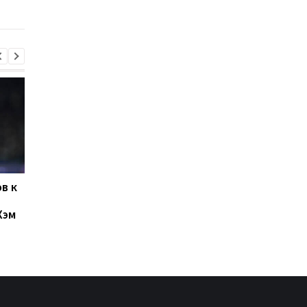
в к
Левый Берег и Кудровка
Буковина и Оболонь
не определили
завершили матч
Хэм
победителя
второго тура УПЛ
ничьей