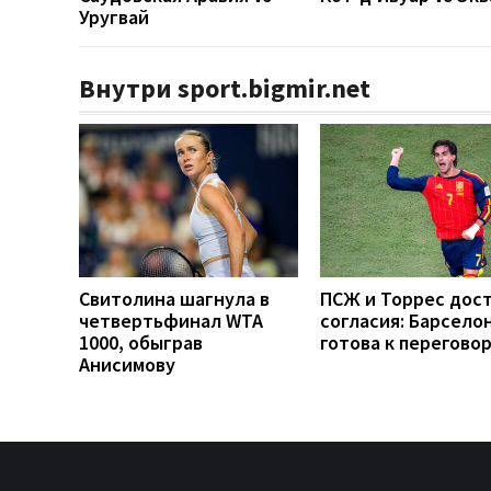
Уругвай
Внутри sport.bigmir.net
Свитолина шагнула в
ПСЖ и Торрес дос
четвертьфинал WTA
согласия: Барсело
1000, обыграв
готова к перегово
Анисимову