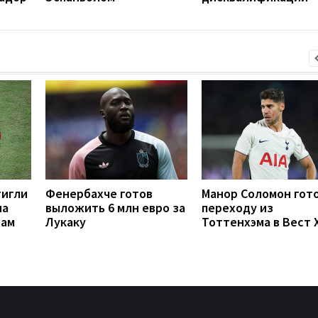
тигли
Фенербахче готов
Манор Соломон гото
на
выложить 6 млн евро за
переходу из
рам
Лукаку
Тоттенхэма в Вест 