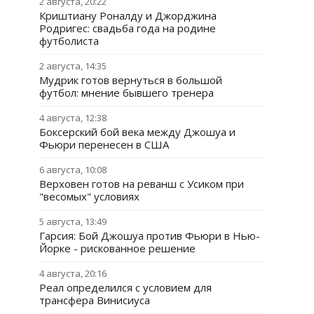
2 августа, 20:22
Криштиану Роналду и Джорджина
Родригес: свадьба года на родине
футболиста
2 августа, 14:35
Мудрик готов вернуться в большой
футбол: мнение бывшего тренера
4 августа, 12:38
Боксерский бой века между Джошуа и
Фьюри перенесен в США
6 августа, 10:08
Верховен готов на реванш с Усиком при
"весомых" условиях
5 августа, 13:49
Гарсия: Бой Джошуа против Фьюри в Нью-
Йорке - рискованное решение
4 августа, 20:16
Реал определился с условием для
трансфера Винисиуса