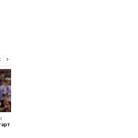
:
Барселона больше не
Вингер Реала
тарт
будет просить Де Йонга
находится в шорт-
снизить зарплату
листе Барселоны