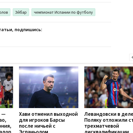
олов
Эйбар
чемпионат Испании по футболу
татьи, подпишись:
я —
Хави отменил выходной
Левандовски в деле
ао,
для игроков Барсы
Поляку отложили с
ония,
после ничьей с
трехматчевой
вадор
Эспаньолом
дисквалификации