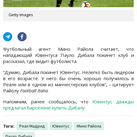
Getty Images
Футбольный агент Мино Райола считает, что
нападающий Ювентуса Пауло Дибала покинет клуб и
рассказал, где видит футболиста.
“Думаю, Дибала покинет Ювентус. Нелегко быть лидером
в его возрасте. У него бы очень хорошо получилось в
Реале или в одном из манчестерских клубов“, - цитирует
Райолу
Football Italia
.
Напомним, ранее сообщалось, что
Ювентус дважды
предлагал Барселоне купить Дибалу
.
Теги:
Реал Мадрид
Ювентус
Мино Райола
Пауло Дибала