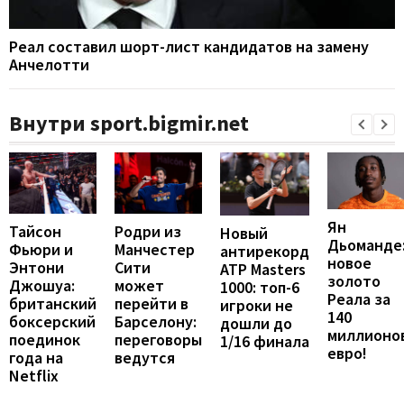
Реал составил шорт-лист кандидатов на замену
Анчелотти
Внутри sport.bigmir.net
Ян
Тайсон
Родри из
Новый
Дьоманде
Фьюри и
Манчестер
антирекорд
новое
Энтони
Сити
ATP Masters
золото
Джошуа:
может
1000: топ-6
Реала за
британский
перейти в
игроки не
140
боксерский
Барселону:
дошли до
миллионо
поединок
переговоры
1/16 финала
евро!
года на
ведутся
Netflix