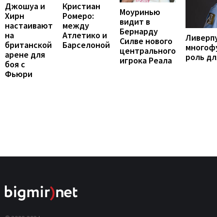
Кристиан
Джошуа и
Моуринью
Ромеро:
Хирн
видит в
между
настаивают
Бернарду
Атлетико и
на
Ливерп
Силве нового
Барселоной
британской
многоф
центрального
арене для
роль дл
игрока Реала
боя с
Фьюри