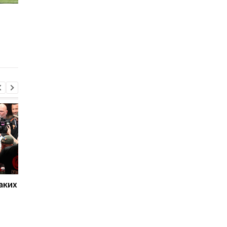
Арсенал прислал
Клопп высказался о
Шахтеру новое
проблемах с
предложение по
реализацией у Нунь
Мудрику
аких
Нойер: Бавария готова к
Алонсо готовится к
новому сезону после
массовому распрод
победы над Астон
игроков Челси в лет
Виллой
трансферное окно