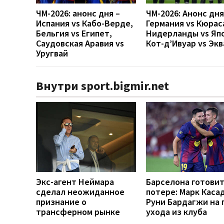
ЧМ-2026: анонс дня –
ЧМ-2026: Анонс дн
Испания vs Кабо-Верде,
Германия vs Кюрас
Бельгия vs Египет,
Нидерланды vs Яп
Саудовская Аравия vs
Кот-д’Ивуар vs Эк
Уругвай
Внутри sport.bigmir.net
Экс-агент Неймара
Барселона готовит
сделал неожиданное
потере: Марк Каса
признание о
Руни Бардагжи на 
трансферном рынке
ухода из клуба