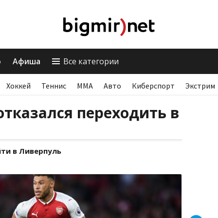
о
Афиша
Все категории
Хоккей
Теннис
ММА
Авто
Киберспорт
Экстрим
отказался переходить в
ти в Ливерпуль