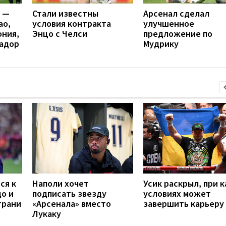
я —
Стали известны
Арсенал сделал
ао,
условия контракта
улучшенное
ония,
Энцо с Челси
предложение по
вадор
Мудрику
ся к
Наполи хочет
Усик раскрыл, при к
до и
подписать звезду
условиях может
грани
«Арсенала» вместо
завершить карьеру
Лукаку