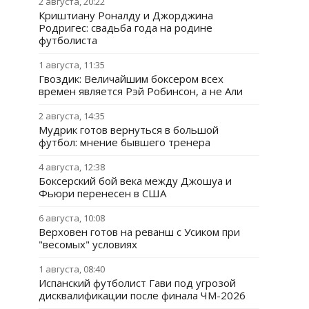
2 августа, 20:22
Криштиану Роналду и Джорджина
Родригес: свадьба года на родине
футболиста
1 августа, 11:35
Гвоздик: Величайшим боксером всех
времен является Рэй Робинсон, а не Али
2 августа, 14:35
Мудрик готов вернуться в большой
футбол: мнение бывшего тренера
4 августа, 12:38
Боксерский бой века между Джошуа и
Фьюри перенесен в США
6 августа, 10:08
Верховен готов на реванш с Усиком при
"весомых" условиях
1 августа, 08:40
Испанский футболист Гави под угрозой
дисквалификации после финала ЧМ-2026