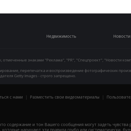
Недвижимость
Новости
 отмеченные знаками "Реклама", "PR", "Спецпроект", "Новости комп
ирование, перепечатка и воспроизведение фотографических произ
ателя Getty Images - строго запрещено.
ться с нами
|
Разместить свои видеоматериалы
|
Пользовате
что содержание и тон Вашего сообщения могут задеть чувства 
 которые нарушают эти правила грубо или систематически, буд