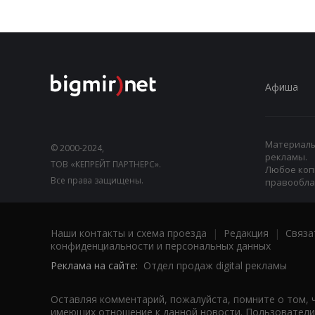
Афиша
Материалы,
© 2000-2024,
рекламы.
ТОВ «КЕПРЕЙТ ПАРТНЕРС».
Любое коп
Все права защищены.
правооблад
Наши контакты и схема проезда
|
Редакция
|
Связа
конфиденциальности и персональных данных
Реклама на сайте:
Отдел продаж digital рекламы
Оставляя комментарий, пожалуйста, помните о том, 
имеющих отношение к данной новости. Пользователи,