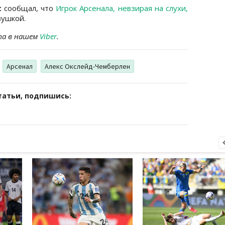
t
сообщал, что
Игрок Арсенала, невзирая на слухи,
вушкой.
та в нашем
Viber
.
Арсенал
Алекс Окслейд-Чемберлен
татьи, подпишись: