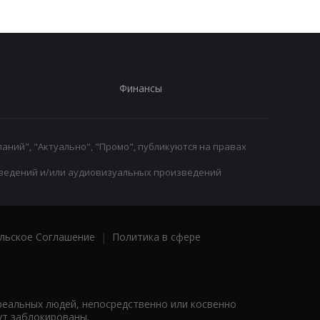
Финансы
аний", "Актуально", "Промо", публикуются на правах
ведений и/или аудиовизуальных произведений
льское Соглашение
|
Политика в сфере
реальных людей, непосредственно или косвенно
ут заблокированы.