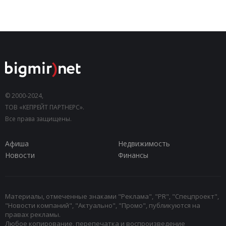
© 2000-2024,
ТОВ «КЕПРЕЙТ ПАРТНЕРС».
Все права защищены.
Афиша
Недвижимость
Новости
Финансы
Материалы, отмеченные знаками "Реклама", "PR", "Спецпроект",
"Новости компаний", "Актуально", "Промо", публикуются на
правах рекламы.
Любое копирование, перепечатка и воспроизведение