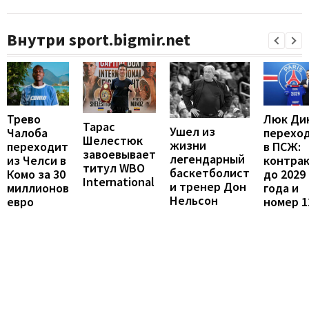
Внутри sport.bigmir.net
Люк Ди
Трево
Тарас
Ушел из
перехо
Чалоба
Шелестюк
жизни
в ПСЖ:
переходит
завоевывает
легендарный
контра
из Челси в
титул WBO
баскетболист
до 2029
Комо за 30
International
и тренер Дон
года и
миллионов
Нельсон
номер 1
евро