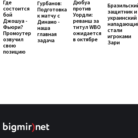
Где
Дюбуа
Гурбанов:
Бразильски
состоится
против
Подготовка
защитник и
бой
Уордли:
к матчу с
украинский
Джошуа -
реванш за
Динамо -
нападающи
Фьюри?
титул WBO
наша
стали
Промоутер
ожидается
главная
игроками
озвучил
в октябре
задача
Зари
свою
позицию