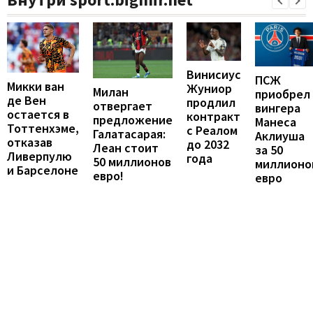
Винисиус
ПСЖ
Микки ван
Жуниор
Милан
приобрел
де Вен
продлил
отвергает
вингера
остается в
контракт
предложение
Манеса
Тоттенхэме,
с Реалом
Галатасарая:
Аклиуша
отказав
до 2032
Леан стоит
за 50
Ливерпулю
года
50 миллионов
миллионо
и Барселоне
евро!
евро