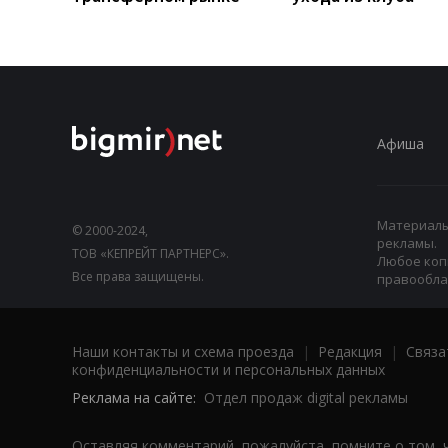
Афиша
Материалы,
© 2000-2024,
рекламы.
ТОВ «КЕПРЕЙТ ПАРТНЕРС».
Любое коп
Все права защищены.
правооблад
Наши контакты и схема проезда
|
Редакция
|
Связа
конфиденциальности и персональных данных
Реклама на сайте:
Отдел продаж digital рекламы
Оставляя комментарий, пожалуйста, помните о том, 