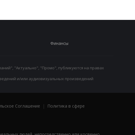
Финансы
аний", "Актуально", "Промо", публикуются на правах
ведений и/или аудиовизуальных произведений
льское Соглашение
|
Политика в сфере
реальных людей, непосредственно или косвенно