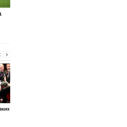
д
Челси начал
МЮ не готов платит
переговоры о
Атлетико даже за
структуре выплат за
аренду Фелиша
Фернандеса
аких
Нойер: Бавария готова к
Алонсо готовится к
новому сезону после
массовому распрод
победы над Астон
игроков Челси в лет
Виллой
трансферное окно