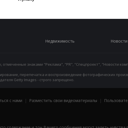
Недвижимость
Новости
 отмеченные знаками "Реклама", "PR", "Спецпроект", "Новости комп
ирование, перепечатка и воспроизведение фотографических произ
ателя Getty Images - строго запрещено.
ться с нами
|
Разместить свои видеоматериалы
|
Пользовате
что содержание и тон Вашего сообщения могут задеть чувства 