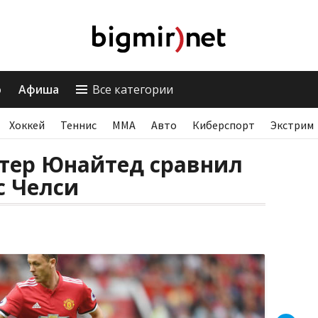
о
Афиша
Все категории
Хоккей
Теннис
ММА
Авто
Киберспорт
Экстрим
тер Юнайтед сравнил
с Челси