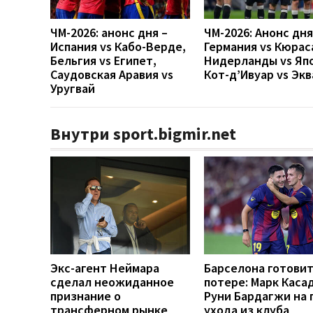
ЧМ-2026: анонс дня –
ЧМ-2026: Анонс дн
Испания vs Кабо-Верде,
Германия vs Кюрас
Бельгия vs Египет,
Нидерланды vs Яп
Саудовская Аравия vs
Кот-д’Ивуар vs Эк
Уругвай
Внутри sport.bigmir.net
Экс-агент Неймара
Барселона готовит
сделал неожиданное
потере: Марк Каса
признание о
Руни Бардагжи на 
трансферном рынке
ухода из клуба