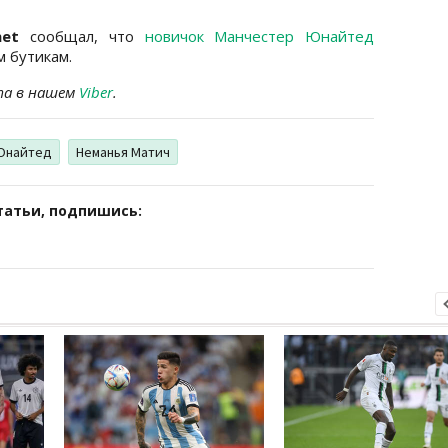
)net
сообщал, что
новичок Манчестер Юнайтед
 бутикам.
та в нашем
Viber
.
Юнайтед
Неманья Матич
татьи, подпишись: