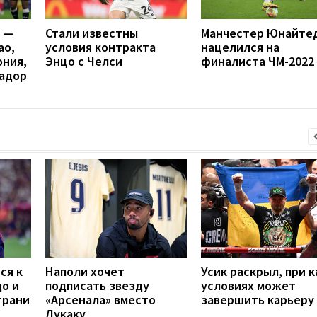
я —
Стали известны
Манчестер Юнайте
ао,
условия контракта
нацелился на
ония,
Энцо с Челси
финалиста ЧМ-2022
вадор
ся к
Наполи хочет
Усик раскрыл, при к
до и
подписать звезду
условиях может
грани
«Арсенала» вместо
завершить карьеру
Лукаку