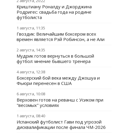
2 августа, 20:22
Криштиану Роналду и Джорджина
Родригес: свадьба года на родине
футболиста
1 августа, 11:35
Гвоздик: Величайшим боксером всех
времен является Рэй Робинсон, а не Али
2 августа, 14:35
Мудрик готов вернуться в большой
футбол: мнение бывшего тренера
4 августа, 12:38
Боксерский бой века между Джошуа и
Фьюри перенесен в США
6 августа, 10:08
Верховен готов на реванш с Усиком при
"весомых" условиях
1 августа, 08:40
Испанский футболист Гави под угрозой
дисквалификации после финала ЧМ-2026