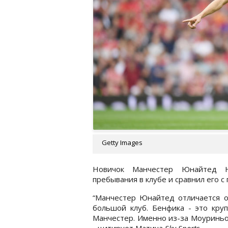
Getty Images
Новичок Манчестер Юнайтед Н
пребывания в клубе и сравнил его с
“Манчестер Юнайтед отличается от
большой клуб. Бенфика - это кру
Манчестер. Именно из-за Моуриньо 
- цитирует Матича
Sky Sports.