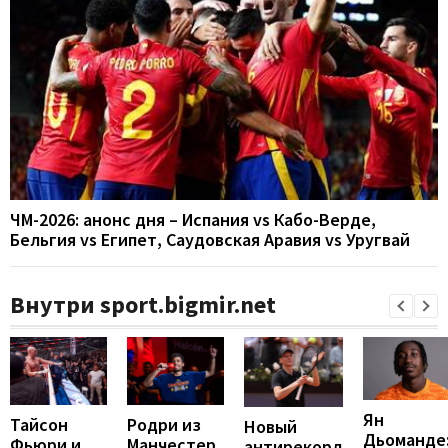
ЧМ-2026: анонс дня – Испания vs Кабо-Верде,
Бельгия vs Египет, Саудовская Аравия vs Уругвай
Внутри sport.bigmir.net
Ян
Тайсон
Родри из
Новый
Дьоманде
Фьюри и
Манчестер
антирекорд