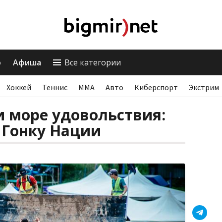
о
Афиша
Все категории
Хоккей
Теннис
ММА
Авто
Киберспорт
Экстрим
и море удовольствия:
 Гонку Нации