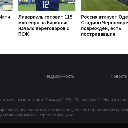
 Матч
Ливерпуль готовит 115
Россия атакует Оде
млн евро за Барколя:
Стадион Черномор
начало переговоров с
поврежден, есть
ПСЖ
пострадавшие
Недвижимость
Новости
 отмеченные знаками "Реклама", "PR", "Спецпроект", "Новости комп
ирование, перепечатка и воспроизведение фотографических произ
ателя Getty Images - строго запрещено.