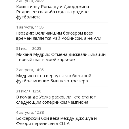
2 августа, 20:22
Криштиану Роналду и Джорджина
Родригес: свадьба года на родине
футболиста
1 августа, 11:35
Гвоздик: Величайшим боксером всех
времен является Рэй Робинсон, а не Али
31 июля, 20:25
Михаил Мудрик: Отмена дисквалификации
- новый шаг в моей карьере
2 августа, 14:35
Мудрик готов вернуться в большой
футбол: мнение бывшего тренера
31 июля, 12:50
В команде Усика раскрыли, кто станет
следующим соперником чемпиона
4 августа, 12:38
Боксерский бой века между Джошуа и
Фьюри перенесен в США