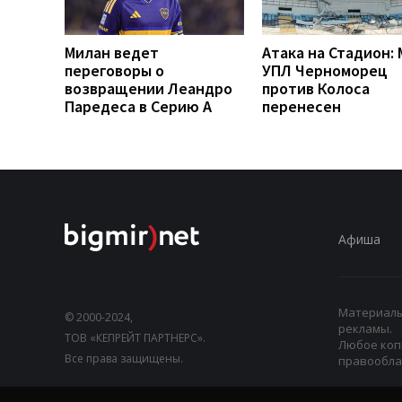
Милан ведет
Атака на Стадион:
переговоры о
УПЛ Черноморец
возвращении Леандро
против Колоса
Паредеса в Серию А
перенесен
Афиша
Материалы,
© 2000-2024,
рекламы.
ТОВ «КЕПРЕЙТ ПАРТНЕРС».
Любое коп
Все права защищены.
правооблад