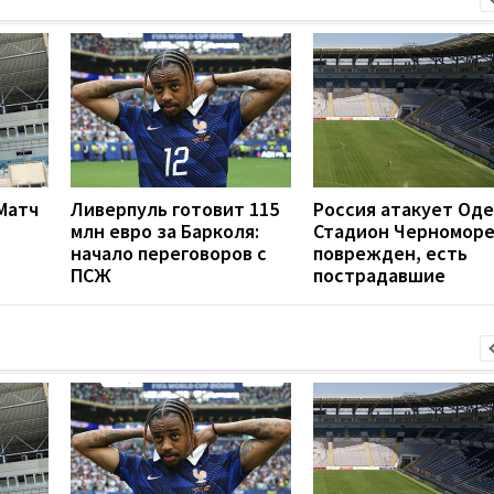
 Матч
Ливерпуль готовит 115
Россия атакует Оде
млн евро за Барколя:
Стадион Черномор
начало переговоров с
поврежден, есть
ПСЖ
пострадавшие