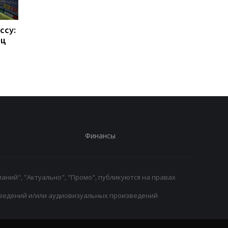
ссу:
Такехиро Томиясу: из
Барселона привлека
ец
Арсенала в Кристал
Родри: Трансферны
Пэлас
переход на 70
миллионов евро
Финансы
аний", "Актуально", "Промо", публикуются на правах
ведений и/или аудиовизуальных произведений