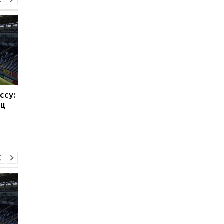
ссу:
Такехиро Томиясу: из
Барселона привлека
ец
Арсенала в Кристал
Родри: Трансферны
Пэлас
переход на 70
миллионов евро