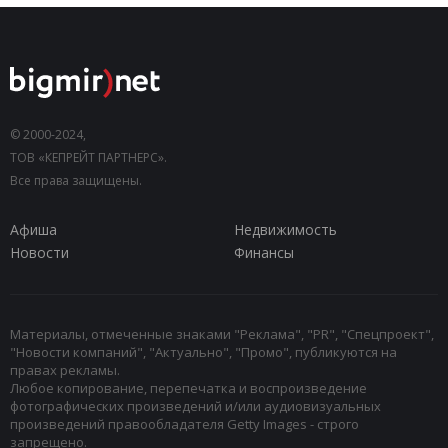
© 2000-2024,
ТОВ «КЕПРЕЙТ ПАРТНЕРС».
Все права защищены.
Афиша
Недвижимость
Новости
Финансы
Материалы, отмеченные знаками "Реклама", "PR", "Спецпроект",
"Новости компаний", "Актуально", "Промо", публикуются на
правах рекламы.
Любое копирование, перепечатка и воспроизведение
фотографических произведений и/или аудиовизуальных
произведений правообладателя Getty Images - строго
запрещено.