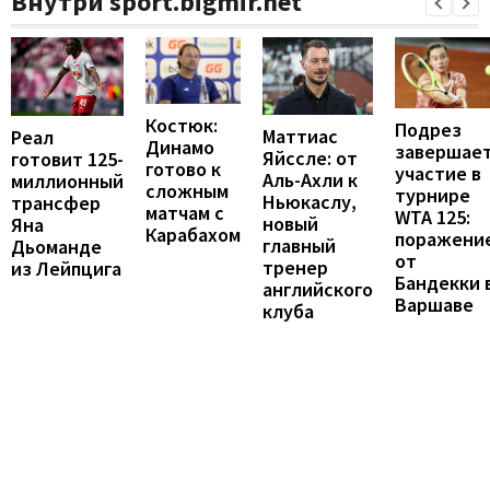
Внутри sport.bigmir.net
Костюк:
Подрез
Маттиас
Реал
Динамо
завершае
Яйссле: от
готовит 125-
готово к
участие в
Аль-Ахли к
миллионный
сложным
турнире
Ньюкаслу,
трансфер
матчам с
WTA 125:
новый
Яна
Карабахом
поражени
главный
Дьоманде
от
тренер
из Лейпцига
Бандекки 
английского
Варшаве
клуба