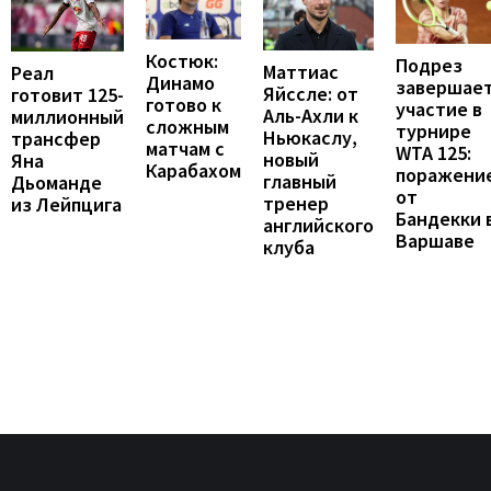
Костюк:
Подрез
Маттиас
Реал
Динамо
завершае
Яйссле: от
готовит 125-
готово к
участие в
Аль-Ахли к
миллионный
сложным
турнире
Ньюкаслу,
трансфер
матчам с
WTA 125:
новый
Яна
Карабахом
поражени
главный
Дьоманде
от
тренер
из Лейпцига
Бандекки 
английского
Варшаве
клуба