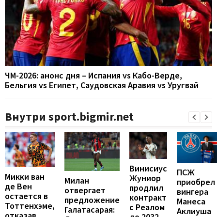
ЧМ-2026: анонс дня – Испания vs Кабо-Верде,
Бельгия vs Египет, Саудовская Аравия vs Уругвай
Внутри sport.bigmir.net
Винисиус
ПСЖ
Микки ван
Жуниор
Милан
приобрел
де Вен
продлил
отвергает
вингера
остается в
контракт
предложение
Манеса
Тоттенхэме,
с Реалом
Галатасарая:
Аклиуша
отказав
до 2032