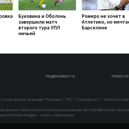
ровка
Буковина и Оболонь
Ромеро не хочет в
завершили матч
Атлетико, но мечта
второго тура УПЛ
Барселоне
ничьей
Недвижимость
Новости
 отмеченные знаками "Реклама", "PR", "Спецпроект", "Новости комп
ирование, перепечатка и воспроизведение фотографических произ
ателя Getty Images - строго запрещено.