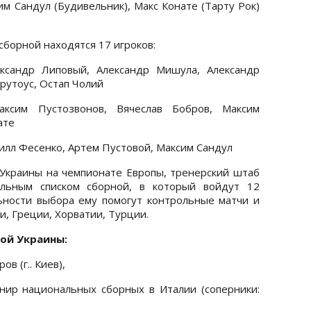
им Сандул (Будивельник), Макс Конате (Тарту Рок)
борной находятся 17 игроков:
ксандр Липовый, Александр Мишула, Александр
Крутоус, Остап Чолий
ксим Пустозвонов, Вячеслав Бобров, Максим
ате
илл Фесенко, Артем Пустовой, Максим Сандул
й Украины на чемпионате Европы, тренерский штаб
ельным списком сборной, в который войдут 12
ьности выбора ему помогут контрольные матчи и
, Греции, Хорватии, Турции.
ой Украины:
в (г.. Киев),
нир национальных сборных в Италии (соперники: