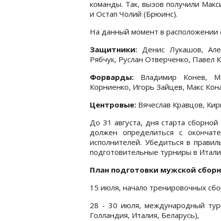
команды. Так, вызов получили Макс
и Остап Чолий (Брюинс).
На данный момент в расположении с
Защитники:
Денис Лукашов, Але
Рябчук, Руслан Отверченко, Павел 
Форварды:
Владимир Конев, Ма
Корниенко, Игорь Зайцев, Макс Кон
Центровые:
Вячеслав Кравцов, Кир
До 31 августа, дня старта сборно
должен определиться с окончат
исполнителей. Убедиться в правил
подготовительные турниры в Италии
План подготовки мужской сборн
15 июля, начало тренировочных сборо
28 - 30 июля, международный тур
Голландия, Италия, Беларусь),