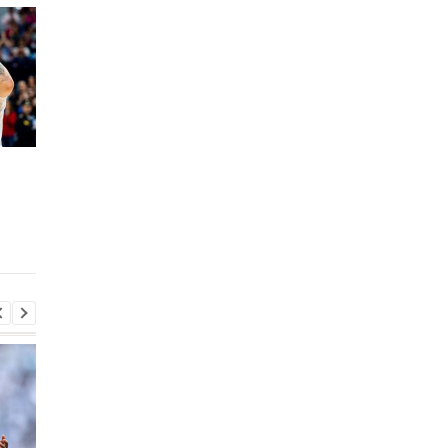
Будивельник стартовал
Будивельник начнет
в Кубке Европы ФИБА с
выступления в Кубке
победы над Бриндизи
Европы ФИБА