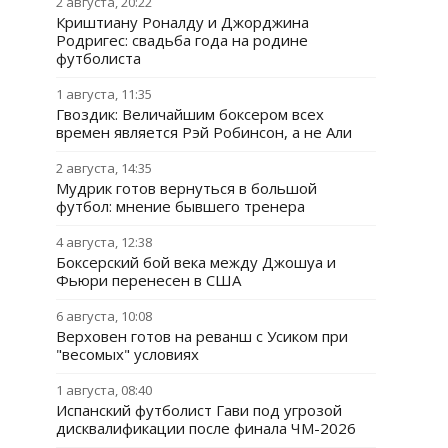
2 августа, 20:22
Криштиану Роналду и Джорджина
Родригес: свадьба года на родине
футболиста
1 августа, 11:35
Гвоздик: Величайшим боксером всех
времен является Рэй Робинсон, а не Али
2 августа, 14:35
Мудрик готов вернуться в большой
футбол: мнение бывшего тренера
4 августа, 12:38
Боксерский бой века между Джошуа и
Фьюри перенесен в США
6 августа, 10:08
Верховен готов на реванш с Усиком при
"весомых" условиях
1 августа, 08:40
Испанский футболист Гави под угрозой
дисквалификации после финала ЧМ-2026