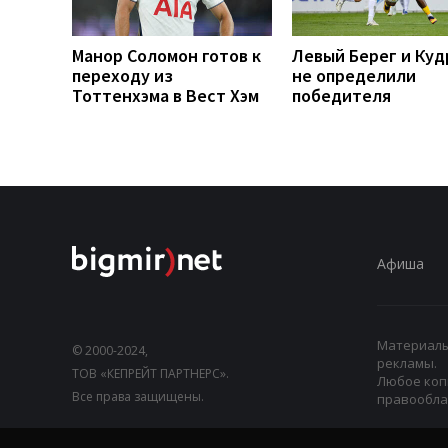
Манор Соломон готов к
Левый Берег и Куд
переходу из
не определили
Тоттенхэма в Вест Хэм
победителя
Афиша
Материалы,
© 2000-2024,
рекламы.
ТОВ «КЕПРЕЙТ ПАРТНЕРС».
Любое коп
Все права защищены.
правооблад