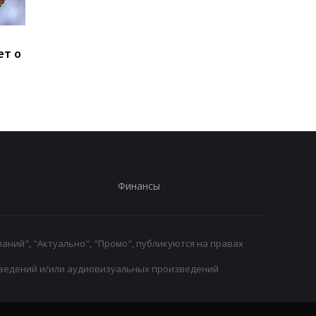
Систерс покоряют
Усман Диоманде
ет о
Европу: Одесская
переходит из
команда прошла в Кубок
Спортинга в АПЛ
Европы
Финансы
аний", "Актуально", "Промо", публикуются на правах
ведений и/или аудиовизуальных произведений