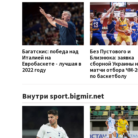
Багатскис: победа над
Без Пустового и
Италией на
Близнюка: заявка
Евробаскете - лучшая в
сборной Украины н
2022 году
матчи отбора ЧМ-2
по баскетболу
Внутри sport.bigmir.net