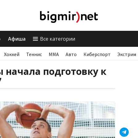
о
Афиша
Все категории
Хоккей
Теннис
ММА
Авто
Киберспорт
Экстрим
 начала подготовку к
7