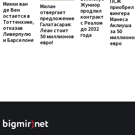
ПСЖ
Микки ван
Жуниор
Милан
приобрел
де Вен
продлил
отвергает
вингера
остается в
контракт
предложение
Манеса
Тоттенхэме,
с Реалом
Галатасарая:
Аклиуша
отказав
до 2032
Леан стоит
за 50
Ливерпулю
года
50 миллионов
миллионо
и Барселоне
евро!
евро