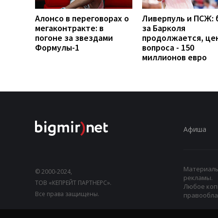
Алонсо в переговорах о
Ливерпуль и ПСЖ: 
мегаконтракте: в
за Барколя
погоне за звездами
продолжается, це
Формулы-1
вопроса - 150
миллионов евро
Афиша
Материалы,
© 2000-2024,
рекламы.
ТОВ «КЕПРЕЙТ ПАРТНЕРС».
Любое коп
Все права защищены.
правооблад