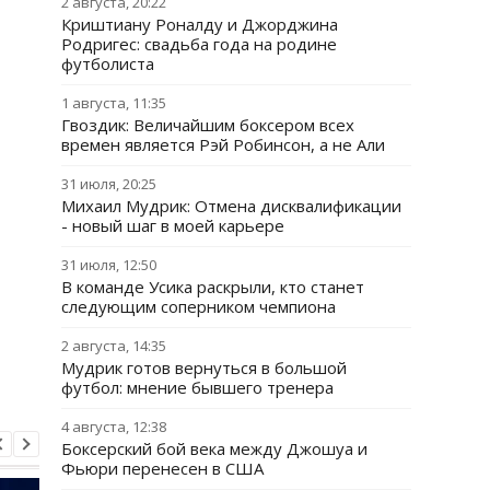
2 августа, 20:22
Криштиану Роналду и Джорджина
Родригес: свадьба года на родине
футболиста
1 августа, 11:35
Гвоздик: Величайшим боксером всех
времен является Рэй Робинсон, а не Али
31 июля, 20:25
Михаил Мудрик: Отмена дисквалификации
- новый шаг в моей карьере
31 июля, 12:50
В команде Усика раскрыли, кто станет
следующим соперником чемпиона
2 августа, 14:35
Мудрик готов вернуться в большой
футбол: мнение бывшего тренера
4 августа, 12:38
Боксерский бой века между Джошуа и
Фьюри перенесен в США