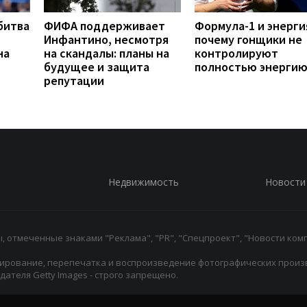
битва
ФИФА поддерживает
Формула-1 и энерги
Инфантино, несмотря
почему гонщики не
на
на скандалы: планы на
контролируют
будущее и защита
полностью энергию
репутации
Недвижимость
Новости
 отмеченные знаками "Реклама", "PR", "Спецпроект", "Новости комп
ирование, перепечатка и воспроизведение фотографических произ
ателя Getty Images - строго запрещено.