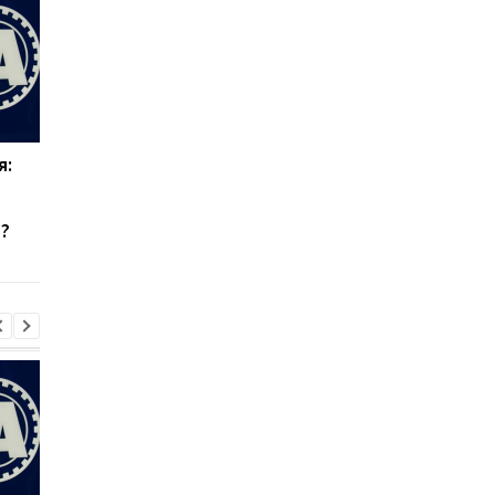
я:
Эвертон привлекает
Верховен готов на
силу Арсенала:
реванш с Усиком при
Кристиан Нергор
"весомых" условиях
?
становится новым
полузащитником клуба