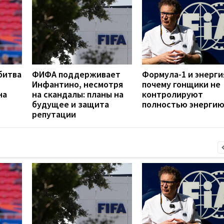
битва
ФИФА поддерживает
Формула-1 и энерги
Инфантино, несмотря
почему гонщики не
на
на скандалы: планы на
контролируют
будущее и защита
полностью энергию
репутации