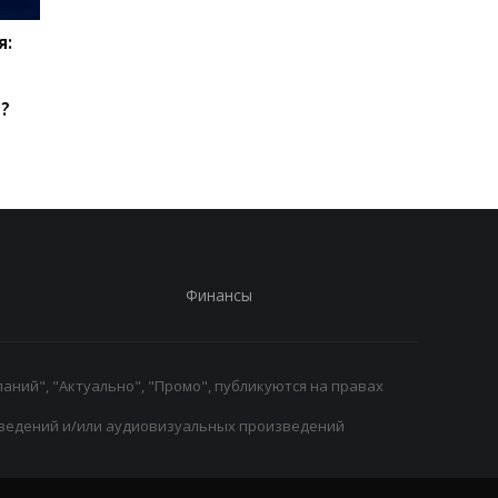
я:
Эвертон привлекает
Верховен готов на
силу Арсенала:
реванш с Усиком при
Кристиан Нергор
"весомых" условиях
?
становится новым
полузащитником клуба
Финансы
аний", "Актуально", "Промо", публикуются на правах
ведений и/или аудиовизуальных произведений