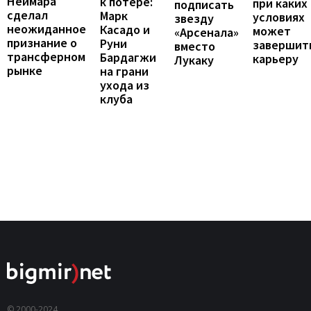
Неймара
к потере:
при каких
подписать
сделал
Марк
условиях
звезду
неожиданное
Касадо и
может
«Арсенала»
признание о
Руни
завершит
вместо
трансферном
Бардагжи
карьеру
Лукаку
рынке
на грани
ухода из
клуба
© 2000-2024,