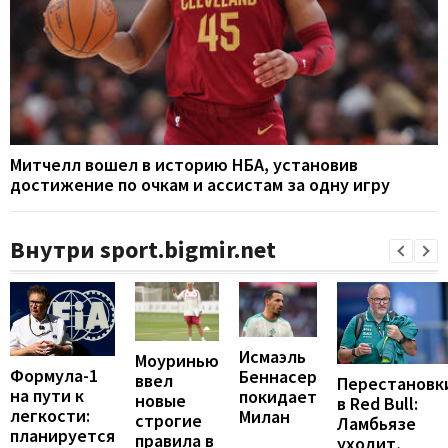
Митчелл вошел в историю НБА, установив
достижение по очкам и ассистам за одну игру
Внутри sport.bigmir.net
Исмаэль
Моуринью
Формула-1
Беннасер
ввел
Перестановк
на пути к
покидает
новые
в Red Bull:
легкости:
Милан
строгие
Ламбьязе
планируется
правила в
уходит,