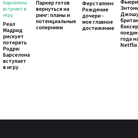
Фьюри
Паркер готов
Ферстаппен:
Энтон
вернуться на
Рождение
Джошу
ринг: планы и
дочери -
брита
потенциальные
мое главное
Реал
боксе
соперники
достижение
Мадрид
поеди
рискует
года н
потерять
Netflix
Родри:
Барселона
вступает
в игру