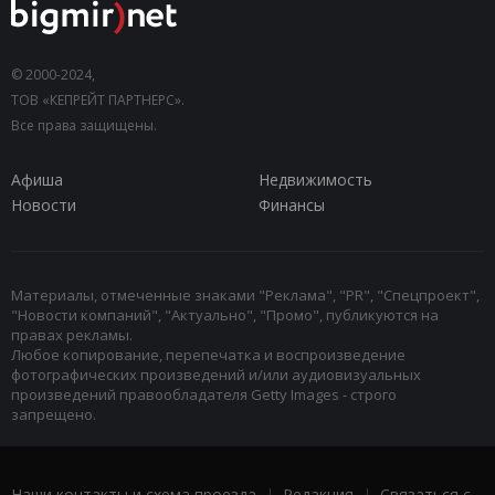
© 2000-2024,
ТОВ «КЕПРЕЙТ ПАРТНЕРС».
Все права защищены.
Афиша
Недвижимость
Новости
Финансы
Материалы, отмеченные знаками "Реклама", "PR", "Спецпроект",
"Новости компаний", "Актуально", "Промо", публикуются на
правах рекламы.
Любое копирование, перепечатка и воспроизведение
фотографических произведений и/или аудиовизуальных
произведений правообладателя Getty Images - строго
запрещено.
Наши контакты и схема проезда
|
Редакция
|
Связаться с