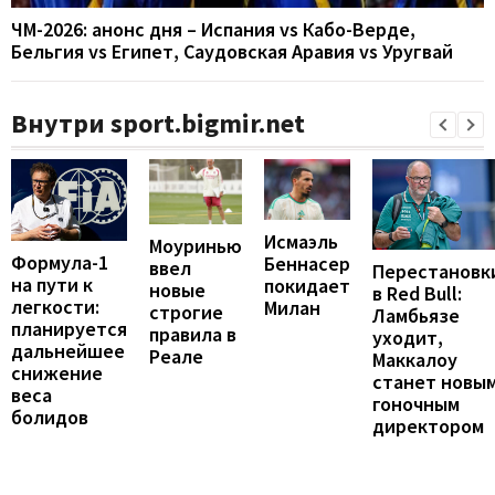
ЧМ-2026: анонс дня – Испания vs Кабо-Верде,
Бельгия vs Египет, Саудовская Аравия vs Уругвай
Внутри sport.bigmir.net
Исмаэль
Моуринью
Формула-1
Беннасер
ввел
Перестановк
на пути к
покидает
новые
в Red Bull:
легкости:
Милан
строгие
Ламбьязе
планируется
правила в
уходит,
дальнейшее
Реале
Маккалоу
снижение
станет новы
веса
гоночным
болидов
директором