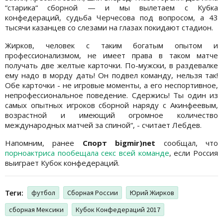
“старика“ сборной — и мы вылетаем с Кубка
конфедераций, судьба Черчесова под вопросом, а 43
тысячи казанцев со слезами на глазах покидают стадион.
Жирков, человек с таким богатым опытом и
профессионализмом, не имеет права в таком матче
получать две желтые карточки. По-мужски, в раздевалке
ему надо в морду дать! Он подвел команду, нельзя так!
Обе карточки - не игровые моменты, а его неспортивное,
непрофессиональное поведение. Сдержись! Ты один из
самых опытных игроков сборной наряду с Акинфеевым,
возрастной и имеющий огромное количество
международных матчей за спиной“, - считает Лебдев.
Напомним, ранее
Спорт bigmir)net
сообщал, что
порноактриса пообещала секс всей команде
, если Россия
выиграет Кубок конфедераций.
Теги:
футбол
Сборная России
Юрий Жирков
сборная Мексики
Кубок Конфедераций 2017