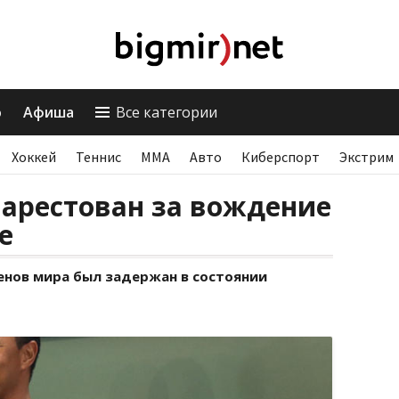
о
Афиша
Все категории
Хоккей
Теннис
ММА
Авто
Киберспорт
Экстрим
 арестован за вождение
е
енов мира был задержан в состоянии