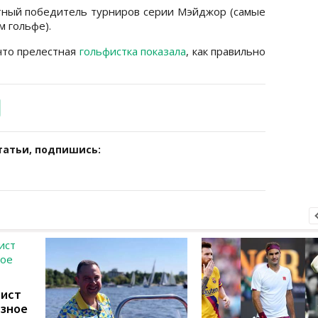
атный победитель турниров серии Мэйджор (самые
 гольфе).
что прелестная
гольфистка показала
, как правильно
татьи, подпишись:
фист
езное