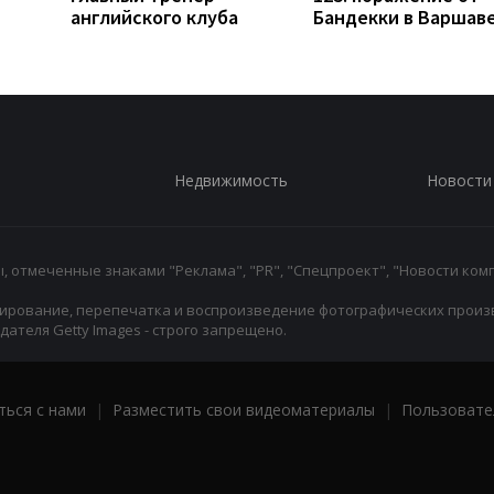
английского клуба
Бандекки в Варшав
Недвижимость
Новости
 отмеченные знаками "Реклама", "PR", "Спецпроект", "Новости комп
ирование, перепечатка и воспроизведение фотографических произ
ателя Getty Images - строго запрещено.
ться с нами
|
Разместить свои видеоматериалы
|
Пользовате