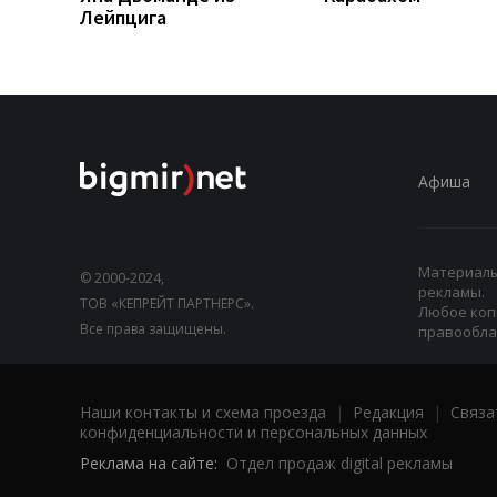
Лейпцига
Афиша
Материалы,
© 2000-2024,
рекламы.
ТОВ «КЕПРЕЙТ ПАРТНЕРС».
Любое коп
Все права защищены.
правооблад
Наши контакты и схема проезда
|
Редакция
|
Связа
конфиденциальности и персональных данных
Реклама на сайте:
Отдел продаж digital рекламы