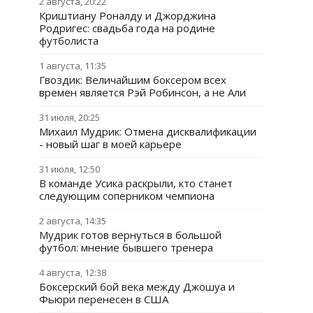
2 августа, 20:22
Криштиану Роналду и Джорджина
Родригес: свадьба года на родине
футболиста
1 августа, 11:35
Гвоздик: Величайшим боксером всех
времен является Рэй Робинсон, а не Али
31 июля, 20:25
Михаил Мудрик: Отмена дисквалификации
- новый шаг в моей карьере
31 июля, 12:50
В команде Усика раскрыли, кто станет
следующим соперником чемпиона
2 августа, 14:35
Мудрик готов вернуться в большой
футбол: мнение бывшего тренера
4 августа, 12:38
Боксерский бой века между Джошуа и
Фьюри перенесен в США