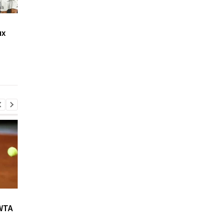
Бэйл: Не знаю, почему
Бэйл поиграл в
ых
моя любовь к гольфу
любимую игру во вр
является для многих
карантина, исполнив
проблемой
роскошный трюк
Возвращение Мудрика в
Джозеф Паркер:
WTA
Челси: Алонсо радует
отмена
восторг и поддержка
дисквалификации и