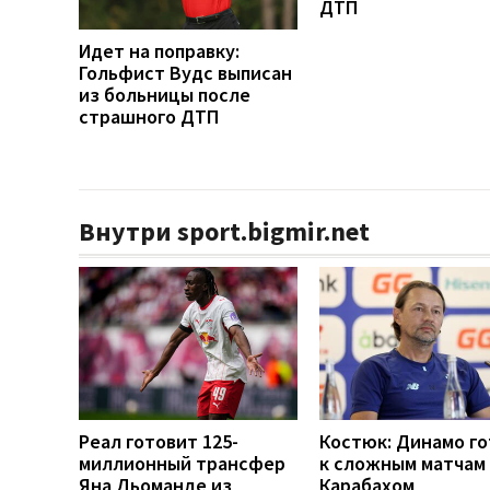
ДТП
Идет на поправку:
Гольфист Вудс выписан
из больницы после
страшного ДТП
Внутри sport.bigmir.net
Реал готовит 125-
Костюк: Динамо г
миллионный трансфер
к сложным матчам 
Яна Дьоманде из
Карабахом