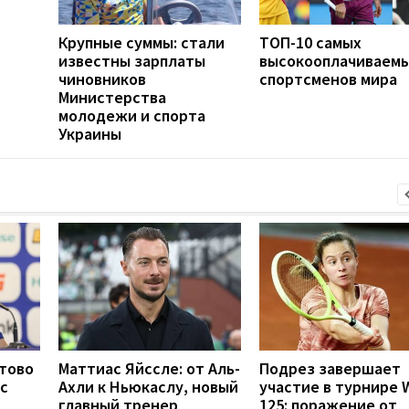
Крупные суммы: стали
ТОП-10 самых
известны зарплаты
высокооплачиваем
чиновников
спортсменов мира
Министерства
молодежи и спорта
Украины
отово
Маттиас Яйссле: от Аль-
Подрез завершает
с
Ахли к Ньюкаслу, новый
участие в турнире 
главный тренер
125: поражение от