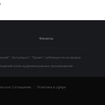
е
возвращение на рин
Финансы
аний", "Актуально", "Промо", публикуются на правах
ведений и/или аудиовизуальных произведений
льское Соглашение
|
Политика в сфере