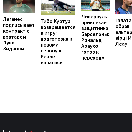
Ливерпуль
Леганес
Галата
Тибо Куртуа
привлекает
подписывает
обрав
возвращается
защитника
контракт с
альте
в игру:
Барселоны:
вратарем
зірці М
подготовка к
Рональд
Луки
Леау
новому
Араухо
Зиданом
сезону в
готов к
Реале
переходу
началась