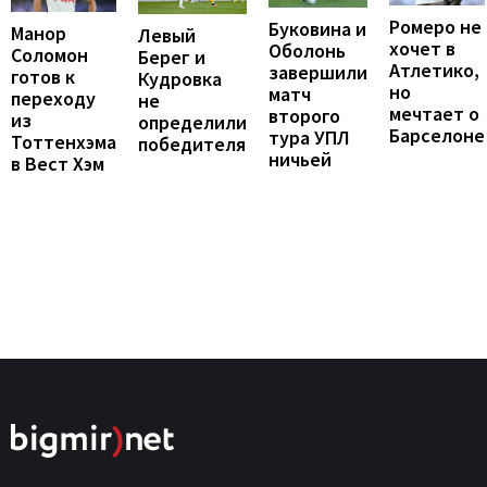
Ромеро не
Буковина и
Манор
Левый
хочет в
Оболонь
Соломон
Берег и
Атлетико,
завершили
готов к
Кудровка
но
матч
переходу
не
мечтает о
второго
из
определили
Барселоне
тура УПЛ
Тоттенхэма
победителя
ничьей
в Вест Хэм